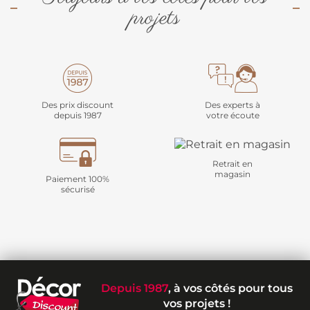
projets
Des prix discount
Des experts à
depuis 1987
votre écoute
Retrait en
magasin
Paiement 100%
sécurisé
Depuis 1987
, à vos côtés pour tous
vos projets !