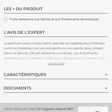
LES + DU PRODUIT
Forte résistance aux tâches et aux frottements domestique
L'AVIS DE L'EXPERT
La peinture Loxxo couleur blanc spéciale sol s'appliquera à l'intérieur
comme à l'extérieur sur vos sols peints ou non peints, bois, ciment,
béton et dérivés. Elle est résistante aux tâches, aux frottements
domestiques et à l'abrasion. Grâce à son fort pouvoir couvrant vous
pourrez repeindre facilement vos sols à usage domestique. Votre
Lire la suite
peinture est prête à l'emploi et pourra être diluée jusqu'à 3% de White
Spirit. Elle sera séche au toucher en 5 heures ou recouvrable en 10
CARACTÉRISTIQUES
heures. Nous vous recommandons fortement d'appliquer une sous-
couche afin de maximiser les effets et les résultats de la peinture
DOCUMENTS
Loxxo spéciale sol.
Décor Discount, c'est
23 magasins depuis 1987