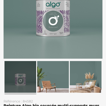
Référence : 84582
Peinture Algo bio sourcée multi-supports murs,