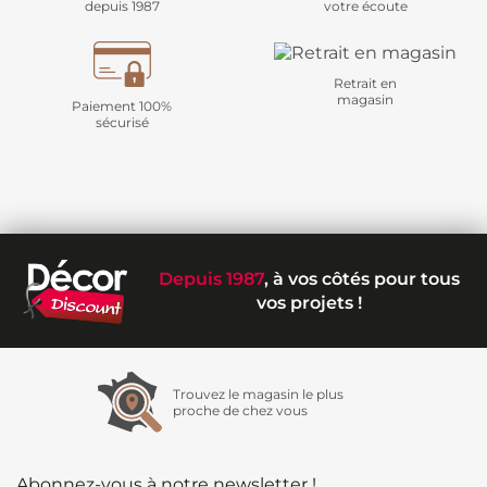
depuis 1987
votre écoute
Retrait en
magasin
Paiement 100%
sécurisé
Depuis 1987
, à vos côtés pour tous
vos projets !
Trouvez le magasin le plus
proche de chez vous
Abonnez-vous à notre newsletter !