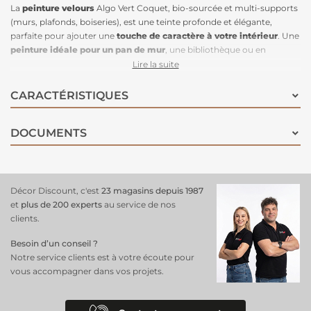
La
peinture velours
Algo Vert Coquet, bio-sourcée et multi-supports
(murs, plafonds, boiseries), est une teinte profonde et élégante,
parfaite pour ajouter une
touche de caractère à votre intérieur
. Une
peinture idéale pour un pan de mur
, une bibliothèque ou en
soubassement, elle peut également être appliquée en total look dans
Lire la suite
une entrée, ou combinée à un bleu nuit pour un effet spectaculaire au
plafond et sur les portes. Ce vert est également parfait dans une
CARACTÉRISTIQUES
chambre pour une ambiance intime qui met en valeur les textiles
colorés. Formulée avec 98% de composants naturels (algues, résine
DOCUMENTS
végétale, extraits calcaires et minéraux), cette peinture est saine,
monocouche et facilement lessivable, tout en offrant un fini velours
feutré et décoratif.
Décor Discount, c'est
23 magasins depuis 1987
et
plus de 200 experts
au service de nos
clients.
Besoin d’un conseil ?
Notre service clients est à votre écoute pour
vous accompagner dans vos projets.