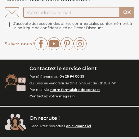
J'accepte de recevoir des offres commerciales conformément à
la politique de confidentialité de Décor Discount
Facebook
YouTube
Pinterest
Instagram
Suivez-nous !
Contactez le service client
Par téléphone au
04 26 94 00 39
du lundi au vendredi de 9h à 12h30 et de 13h30 à 17h
Par mail via
notre formulaire de contact
Contactez votre magasin
On recrute !
Découvrez nos offres
en cliquant ici