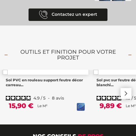
Contactez un expert
OUTILS ET FINITION POUR VOTRE
PROJET
Sol PVC en rouleau support feutre décor
Sol pvc sur feutre dé
carreau...
blanchi...
4.9
/
5
-
8
avis
4.9
/
15,90 €
9,89 €
Le M²
Le M²