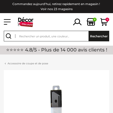
Commandez aujourd'hui, retirez rapidement en magasin !
Voir nos 23 magasins
+
0
Rechercher
⭐⭐⭐⭐⭐ 4.8/5 - Plus de 14 000 avis clients !
Accessoire de coupe et de pose