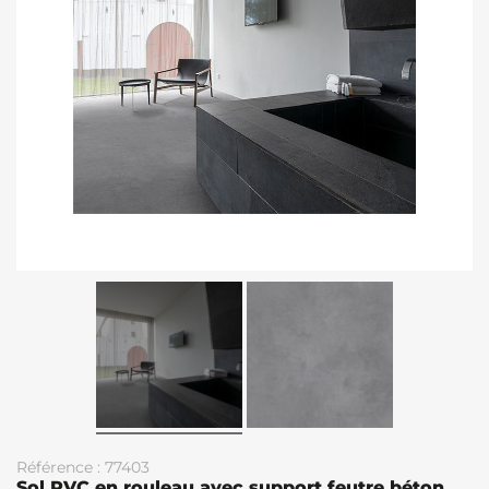
Référence : 77403
Sol PVC en rouleau avec support feutre béton