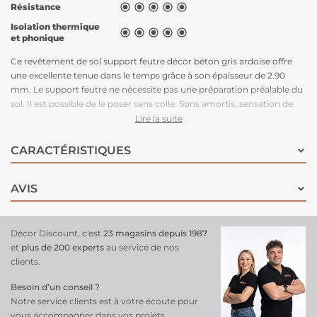
Résistance





Isolation thermique





et phonique
Ce revêtement de sol support feutre décor béton gris ardoise offre
une excellente tenue dans le temps grâce à son épaisseur de 2.90
mm. Le support feutre ne nécessite pas une préparation préalable du
sol. Il est possible de le poser sans colle. Sons amortis, sensation de
douceur et confort à la marche inégalé. Son style completera
Lire la suite
parfaitement votre pièce contemporraine.
CARACTÉRISTIQUES
AVIS
Décor Discount, c'est
23 magasins depuis 1987
et
plus de 200 experts
au service de nos
clients.
Besoin d’un conseil ?
Notre service clients est à votre écoute pour
vous accompagner dans vos projets.