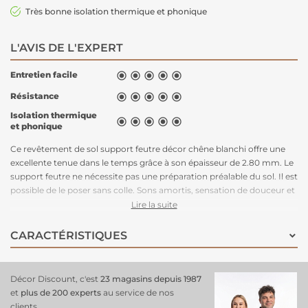
Très bonne isolation thermique et phonique
L'AVIS DE L'EXPERT
Entretien facile





Résistance





Isolation thermique





et phonique
Ce revêtement de sol support feutre décor chêne blanchi offre une
excellente tenue dans le temps grâce à son épaisseur de 2.80 mm. Le
support feutre ne nécessite pas une préparation préalable du sol. Il est
possible de le poser sans colle. Sons amortis, sensation de douceur et
confort à la marche inégalé. Il imite à merveille la matière noble et
Lire la suite
précieuse qu'est le bois. Ce revêtement de sol support feutre décor
chêne blanchi offre une excellente tenue dans le temps grâce à son
CARACTÉRISTIQUES
épaisseur de 2.80 mm. Le support feutre ne nécessite pas une
préparation préalable du sol. Il est possible de le poser sans colle. Sons
amortis, sensation de douceur et confort à la marche inégalé. Il imite
Décor Discount, c'est
23 magasins depuis 1987
à merveille la matière noble et précieuse qu'est le bois.
et
plus de 200 experts
au service de nos
clients.