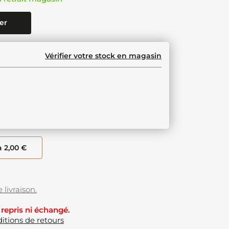
er
Vérifier votre stock en magasin
à 2,00 €
 livraison.
 repris ni échangé.
itions de retours