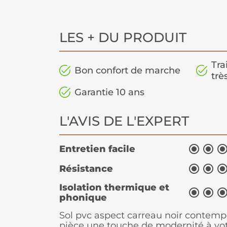
LES + DU PRODUIT
Tra
Bon confort de marche
trè
Garantie 10 ans
L'AVIS DE L'EXPERT


Entretien facile


Résistance
Isolation thermique et


phonique
Sol pvc aspect carreau noir contemp
pièce une touche de modernité à vo