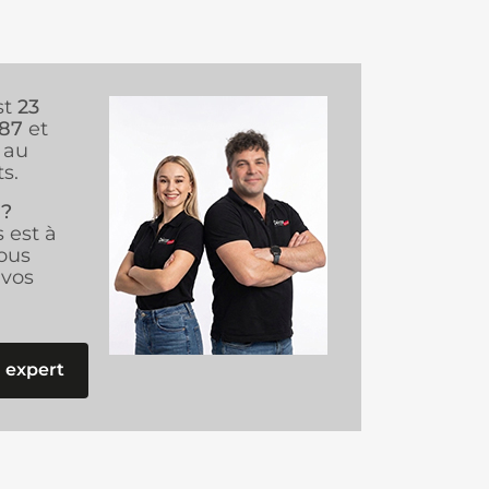
st
23
987
et
au
s.
 ?
s est à
ous
vos
 expert