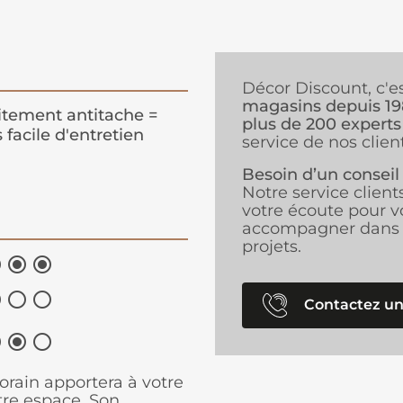
Décor Discount, c'e
magasins depuis 1
itement antitache =
plus de 200 experts
s facile d'entretien
service de nos client
Besoin d’un conseil
Notre service client
votre écoute pour v
accompagner dans 
projets.






Contactez un



orain apportera à votre
tre espace. Son