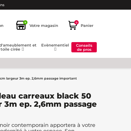
ins
+
0
on
Votre magasin
Panier
 d'ameublement et
Evènementiel
Conseils
toile cirée
de pros
25 cm largeur 3m ep. 2,6mm passage important
leau carreaux black 50
ur 3m ep. 2,6mm passage
 noir contemporain apportera à votre