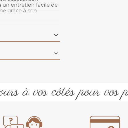
 un entretien facile de
che grâce à son
0 x 25 cm
urs à vos côtés pour vos p