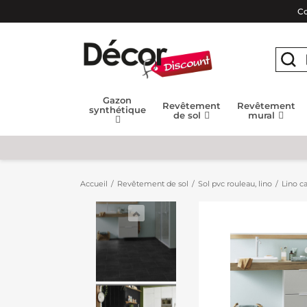
Co
Gazon
Revêtement
Revêtement
synthétique
de sol
mural
Accueil
Revêtement de sol
Sol pvc rouleau, lino
Lino c