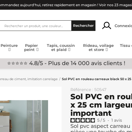
mmandez aujourd'hui, retirez rapidement en magasin !
Voir nos 23 magas
Connexi
Rechercher
Peinture
Papier
Tapis, coussin
Rideau, voilage
Tissu
peint
et plaid
et store
⭐⭐⭐⭐⭐ 4.8/5 - Plus de 14 000 avis clients !
arreau de ciment, imitation carrelage
Sol PVC en rouleau carreaux black 50 x 
Référence : 50547
Sol PVC en rou
x 25 cm large
important
5
/
5
-
1
avis
Sol pvc aspect carreau