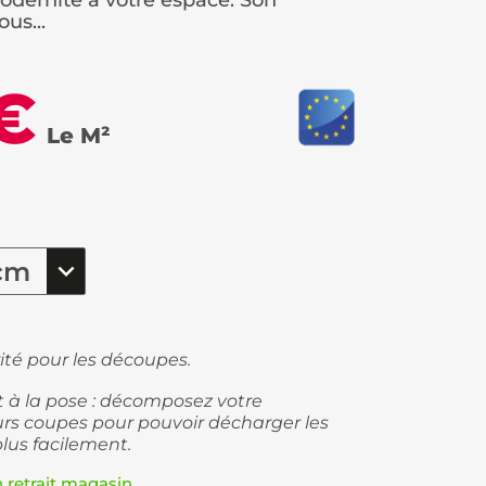
dernité à votre espace. Son
us...
€
Le M²
ité pour les découpes.
et à la pose : décomposez votre
s coupes pour pouvoir décharger les
plus facilement.
n retrait magasin