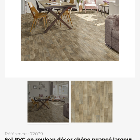
Référence : 72039
Sol PVC en rouleau décor chêne nuancé largeur