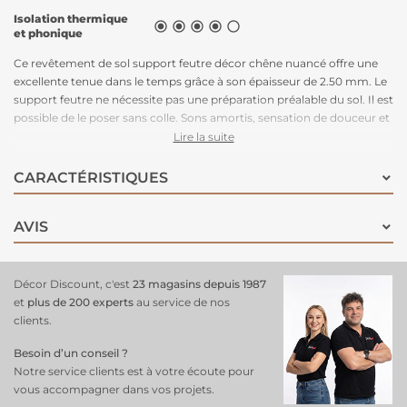
Isolation thermique





et phonique
Ce revêtement de sol support feutre décor chêne nuancé offre une
excellente tenue dans le temps grâce à son épaisseur de 2.50 mm. Le
support feutre ne nécessite pas une préparation préalable du sol. Il est
possible de le poser sans colle. Sons amortis, sensation de douceur et
confort à la marche inégalé. Traitement antitache pour un entretien
Lire la suite
très facile. Son style completera parfaitement n'importe quelle pièce,
quelle soit traditionnelle ou contemporraine.
CARACTÉRISTIQUES
AVIS
Décor Discount, c'est
23 magasins depuis 1987
et
plus de 200 experts
au service de nos
clients.
Besoin d’un conseil ?
Notre service clients est à votre écoute pour
vous accompagner dans vos projets.