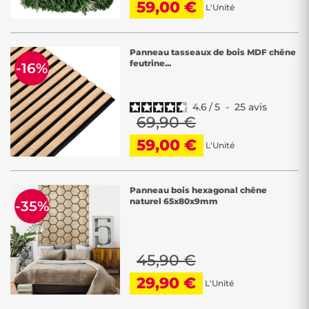
59,00 €
L'Unité
Panneau tasseaux de bois MDF chêne
feutrine...
-16%
4.6
/
5
-
25
avis
69,90 €
59,00 €
L'Unité
Panneau bois hexagonal chêne
naturel 65x80x9mm
-35%
45,90 €
29,90 €
L'Unité