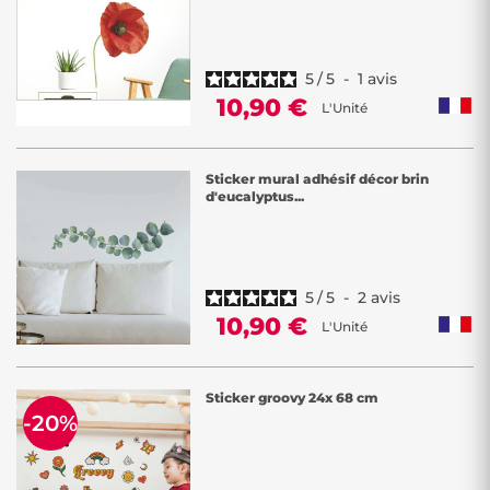
5
/
5
-
1
avis
10,90 €
L'Unité
Sticker mural adhésif décor brin
d'eucalyptus...
5
/
5
-
2
avis
10,90 €
L'Unité
Sticker groovy 24x 68 cm
-20%