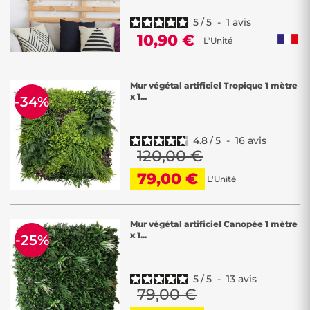
5
/
5
-
1
avis
10,90 €
L'Unité
Mur végétal artificiel Tropique 1 mètre
x 1...
-34%
4.8
/
5
-
16
avis
120,00 €
79,00 €
L'Unité
Mur végétal artificiel Canopée 1 mètre
x 1...
-25%
5
/
5
-
13
avis
79,00 €