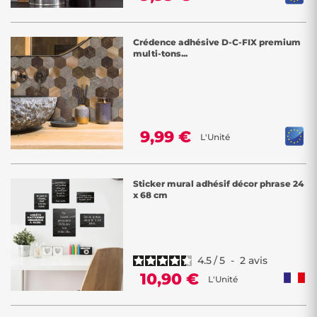
Crédence adhésive D-C-FIX premium
multi-tons...
9,99 €
L'Unité
Sticker mural adhésif décor phrase 24
x 68 cm
4.5
/
5
-
2
avis
10,90 €
L'Unité