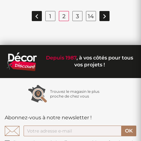


1
2
3
14
Depuis 1987
, à vos côtés pour tous
vos projets !
Trouvez le magasin le plus
proche de chez vous
Abonnez-vous à notre newsletter !