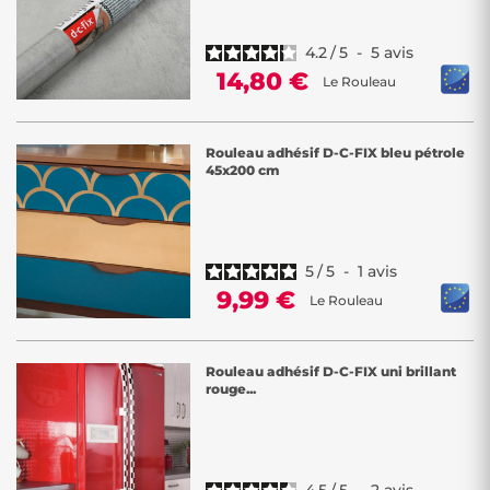
4.2
/
5
-
5
avis
14,80 €
Le Rouleau
Rouleau adhésif D-C-FIX bleu pétrole
45x200 cm
5
/
5
-
1
avis
9,99 €
Le Rouleau
Rouleau adhésif D-C-FIX uni brillant
rouge...