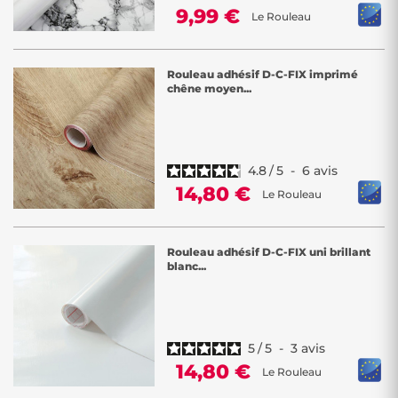
9,99 €
Le Rouleau
Rouleau adhésif D-C-FIX imprimé
chêne moyen...
4.8
/
5
-
6
avis
14,80 €
Le Rouleau
Rouleau adhésif D-C-FIX uni brillant
blanc...
5
/
5
-
3
avis
14,80 €
Le Rouleau