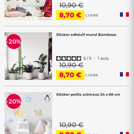
10,90 €
8,70 €
L'Unité
Sticker adhésif mural Bambous
-20%
5
/
5
-
1
avis
10,90 €
8,70 €
L'Unité
Sticker petits animaux 24 x 68 cm
-20%
10,90 €