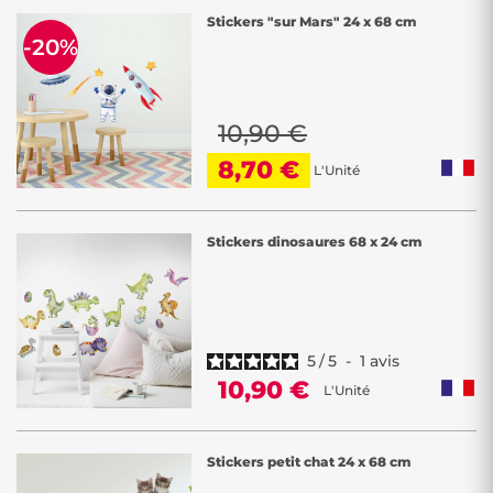
Stickers "sur Mars" 24 x 68 cm
-20%
10,90 €
8,70 €
L'Unité
Stickers dinosaures 68 x 24 cm
5
/
5
-
1
avis
10,90 €
L'Unité
Stickers petit chat 24 x 68 cm