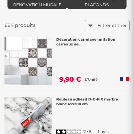
RÉNOVATION MURALE
PLAFONDS
684 produits

Filtrer et trier
Décoration carrelage imitation
carreaux de...
9,90 €
L'Unité
Rouleau adhésif D-C-FIX marbre
blanc 45x200 cm
2
/
5
-
1
avis