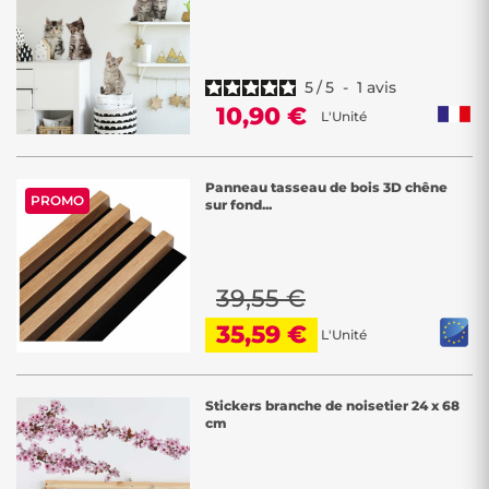
5
/
5
-
1
avis
10,90 €
L'Unité
Panneau tasseau de bois 3D chêne
PROMO
sur fond...
39,55 €
35,59 €
L'Unité
Stickers branche de noisetier 24 x 68
cm