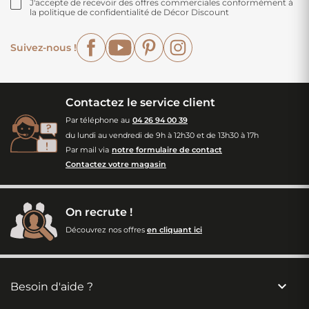
J'accepte de recevoir des offres commerciales conformément à
la politique de confidentialité de Décor Discount
Facebook
YouTube
Pinterest
Instagram
Suivez-nous !
Contactez le service client
Par téléphone au
04 26 94 00 39
du lundi au vendredi de 9h à 12h30 et de 13h30 à 17h
Par mail via
notre formulaire de contact
Contactez votre magasin
On recrute !
Découvrez nos offres
en cliquant ici

Besoin d'aide ?