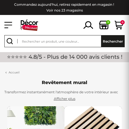
Commandez aujourd'hui, retirez rapidement en magasin !
Voir nos 23 magasins
+
0
Rechercher
⭐⭐⭐⭐⭐ 4.8/5 - Plus de 14 000 avis clients !
Accueil
Revêtement mural
Transformez instantanément l'atmosphère de votre intérieur avec
notre vaste sélection de
revêtements muraux haut de gamme à
Afficher plus
prix bas
. Chez Décor Discount, nous vous proposons une gamme
variée de revêtements muraux conçus pour sublimer chaque pièce
de votre maison.
Revêtements Texturés : Ajoutez de la profondeur et de la dimension à