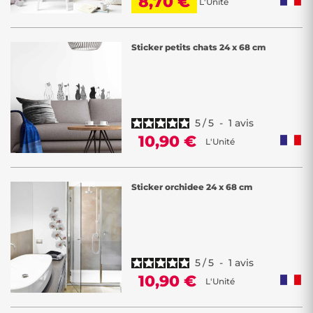
8,70 €
L'Unité
Sticker petits chats 24 x 68 cm
5
/
5
-
1
avis
10,90 €
L'Unité
Sticker orchidee 24 x 68 cm
5
/
5
-
1
avis
10,90 €
L'Unité