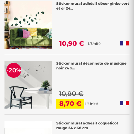
Sticker mural adhésif décor ginko vert
et or 24...
10,90 €
L'Unité
Sticker mural décor note de musique
noir 24 x...
-20%
10,90 €
8,70 €
L'Unité
Sticker mural adhésif coquelicot
rouge 24 x 68 cm