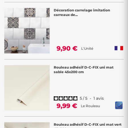
Décoration carrelage imitation
carreaux de...
9,90 €
L'Unité
Rouleau adhésif D-C-FIX uni mat
sable 45x200 cm
5
/
5
-
1
avis
9,99 €
Le Rouleau
Rouleau adhésif D-C-FIX uni mat vert