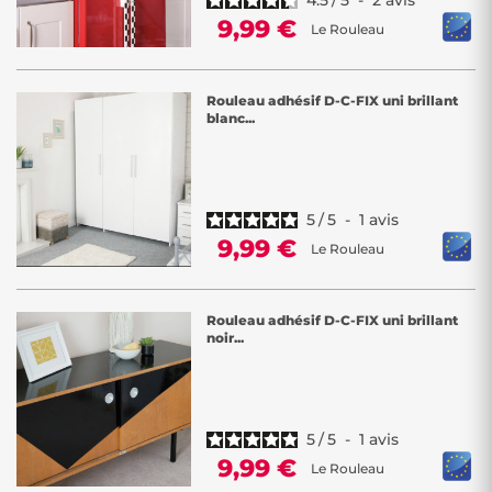
4.5
/
5
-
2
avis
9,99 €
Le Rouleau
Rouleau adhésif D-C-FIX uni brillant
blanc...
5
/
5
-
1
avis
9,99 €
Le Rouleau
Rouleau adhésif D-C-FIX uni brillant
noir...
5
/
5
-
1
avis
9,99 €
Le Rouleau