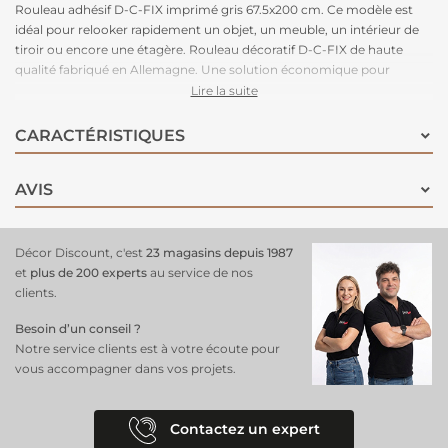
Rouleau adhésif D-C-FIX imprimé gris 67.5x200 cm. Ce modèle est
idéal pour relooker rapidement un objet, un meuble, un intérieur de
tiroir ou encore une étagère. Rouleau décoratif D-C-FIX de haute
qualité fabriqué en Allemagne. Une solution économique pour
masquer les imperfections et relooker rapidement une surface.
Lire la suite
Craquez pour ce bel imprimé gris !
CARACTÉRISTIQUES
AVIS
Décor Discount, c'est
23 magasins depuis 1987
et
plus de 200 experts
au service de nos
clients.
Besoin d’un conseil ?
Notre service clients est à votre écoute pour
vous accompagner dans vos projets.
Contactez un expert