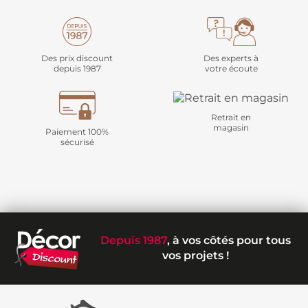
Des prix discount
Des experts à
depuis 1987
votre écoute
Retrait en
magasin
Paiement 100%
sécurisé
Depuis 1987
, à vos côtés pour tous
vos projets !