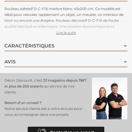
Rouleau adhésif D-C-FIX marbre blanc 45x200 cm. Ce modèle est
idéal pour relooker rapidement un objet, un meuble, un intérieur de
tiroir ou encore une étagère. Rouleau décoratif D-C-FIX de haute
qualité fabriqué en Allemagne. Une solution économique pour
masquer les imperfections et relooker rapidement une surface. Le
Lire la suite
décor marbre apportera une touche moderne à votre déco.
CARACTÉRISTIQUES
AVIS
Décor Discount, c'est
23 magasins depuis 1987
et
plus de 200 experts
au service de nos
clients.
Besoin d’un conseil ?
Notre service clients est à votre écoute pour
vous accompagner dans vos projets.