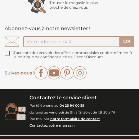
Trouvez le magasin le plus
proche de chez vous
Abonnez-vous à notre newsletter !
J'accepte de recevoir des offres commerciales conformément à
la politique de confidentialité de Décor Discount
Facebook
YouTube
Pinterest
Instagram
Suivez-nous !
Contactez le service client
Par téléphone au
04 26 94 00 39
du lundi au vendredi de 9h à 12h30 et de 13h30 à 17h
Par mail via
notre formulaire de contact
Contactez votre magasin