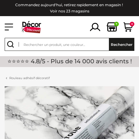
Commandez aujourd'hui, retirez rapidement en magasin !
Voir nos 23 magasins
+
0
Rechercher
⭐⭐⭐⭐⭐ 4.8/5 - Plus de 14 000 avis clients !
Rouleau adhésif décoratif