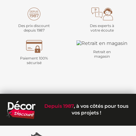
Des prix discount
Des experts à
depuis 1987
votre écoute
Retrait en
magasin
Paiement 100%
sécurisé
Depuis 1987
, à vos côtés pour tous
vos projets !