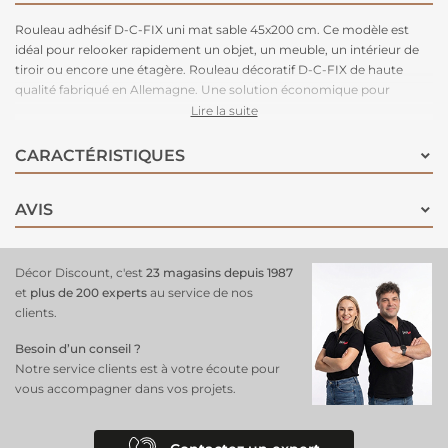
Rouleau adhésif D-C-FIX uni mat sable 45x200 cm. Ce modèle est
idéal pour relooker rapidement un objet, un meuble, un intérieur de
tiroir ou encore une étagère. Rouleau décoratif D-C-FIX de haute
qualité fabriqué en Allemagne. Une solution économique pour
masquer les imperfections et relooker rapidement une surface. Cet
Lire la suite
adhésif s’applique sereinement sur tout type de surface.
CARACTÉRISTIQUES
AVIS
Décor Discount, c'est
23 magasins depuis 1987
et
plus de 200 experts
au service de nos
clients.
Besoin d’un conseil ?
Notre service clients est à votre écoute pour
vous accompagner dans vos projets.