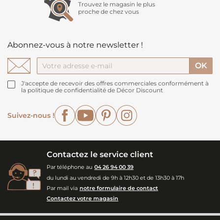
Trouvez le magasin le plus
proche de chez vous
Abonnez-vous à notre newsletter !
J'accepte de recevoir des offres commerciales conformément à
la politique de confidentialité de Décor Discount
Facebook
YouTube
Pinterest
Instagram
Suivez-nous !
Contactez le service client
Par téléphone au
04 26 94 00 39
du lundi au vendredi de 9h à 12h30 et de 13h30 à 17h
Par mail via
notre formulaire de contact
Contactez votre magasin