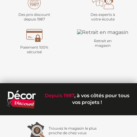
Des prix discount
Des experts à
depuis 1987
votre écoute
Retrait en
magasin
Paiement 100%
sécurisé
Depuis 1987
, à vos côtés pour tous
vos projets !
Trouvez le magasin le plus
proche de chez vous