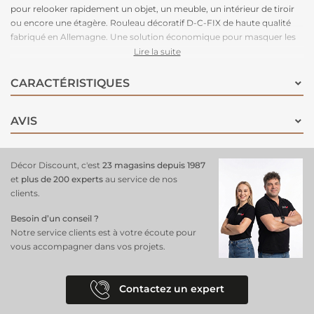
pour relooker rapidement un objet, un meuble, un intérieur de tiroir
ou encore une étagère. Rouleau décoratif D-C-FIX de haute qualité
fabriqué en Allemagne. Une solution économique pour masquer les
imperfections et relooker rapidement une surface. Il ne vous reste
Lire la suite
plus qu’à donner libre court à votre créativité !
CARACTÉRISTIQUES
AVIS
Décor Discount, c'est
23 magasins depuis 1987
et
plus de 200 experts
au service de nos
clients.
Besoin d’un conseil ?
Notre service clients est à votre écoute pour
vous accompagner dans vos projets.
Contactez un expert