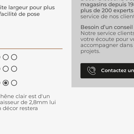
magasins depuis 1
ite largeur pour plus
plus de 200 experts
facilité de pose
service de nos client
Besoin d’un conseil
Notre service client
votre écoute pour v
accompagner dans 
projets.






Contactez un



hêne clair est d'un
paisseur de 2,8mm lui
 décor restera