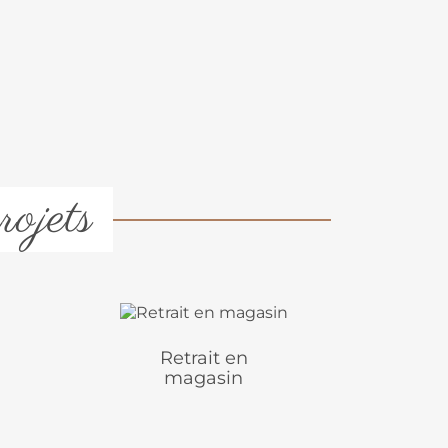
rojets
Retrait en
magasin