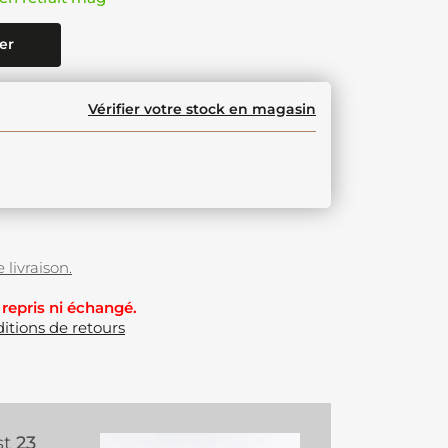
er
Vérifier votre stock en magasin
 livraison.
 repris ni échangé.
itions de retours
st
23