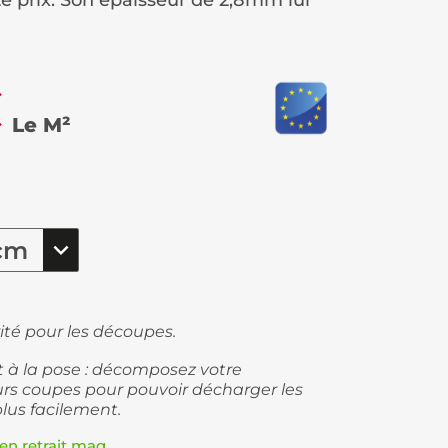
té prix. Son épaisseur de 2,8mm lui
€
Le M²
ité pour les découpes.
et à la pose : décomposez votre
s coupes pour pouvoir décharger les
plus facilement.
en retrait mag