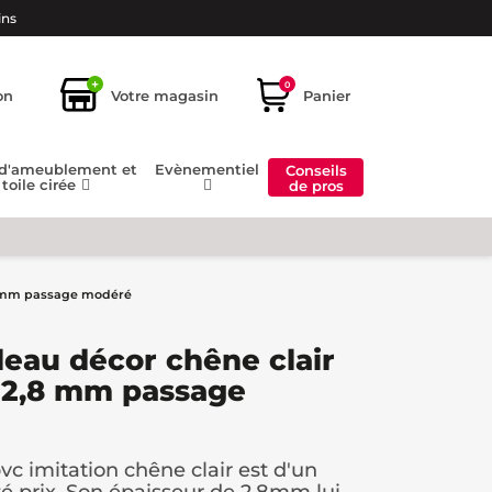
ins
+
0
on
Votre magasin
Panier
 d'ameublement et
Evènementiel
Conseils
toile cirée
de pros
,8 mm passage modéré
leau décor chêne clair
. 2,8 mm passage
c imitation chêne clair est d'un