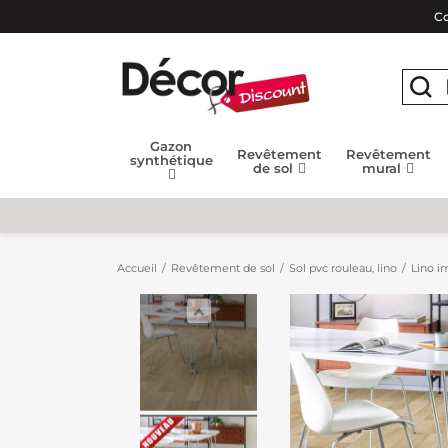
Co
Gazon
Revêtement
Revêtement
synthétique
de sol
mural
Accueil
Revêtement de sol
Sol pvc rouleau, lino
Lino im