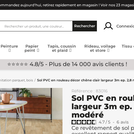
mmandez aujourd'hui, retirez rapidement en magasin !
Voir nos 23 magas
Connexi
Rechercher
Peinture
Papier
Tapis, coussin
Rideau, voilage
Tissu
peint
et plaid
et store
⭐⭐⭐⭐⭐ 4.8/5 - Plus de 14 000 avis clients !
itation parquet, bois
Sol PVC en rouleau décor chêne clair largeur 3m ep. 2
Référence : 83016
Sol PVC en rou
largeur 3m ep
modéré
4.7
/
5
-
6
avis
Ce revêtement de sol pv