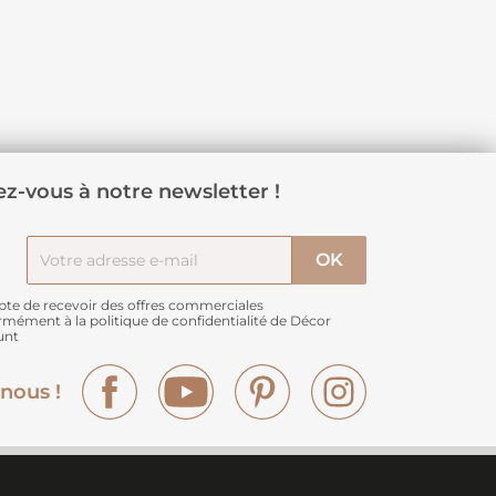
z-vous à notre newsletter !
pte de recevoir des offres commerciales
rmément à
la politique de confidentialité de Décor
unt
Facebook
YouTube
Pinterest
Instagram
nous !