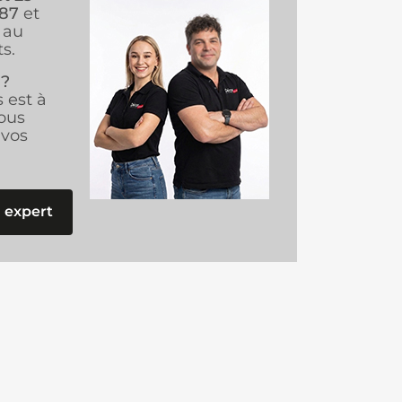
987
et
au
s.
 ?
s est à
ous
vos
 expert