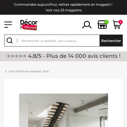
Commandez aujourd'hui, retirez rapidement en magasin !
Voir nos 23 magasins
+
0
Rechercher
⭐⭐⭐⭐⭐ 4.8/5 - Plus de 14 000 avis clients !
Lino imitation parquet, bois