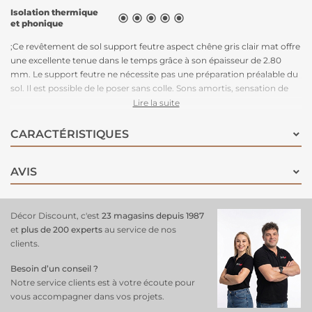
Isolation thermique





et phonique
;Ce revêtement de sol support feutre aspect chêne gris clair mat offre
une excellente tenue dans le temps grâce à son épaisseur de 2.80
mm. Le support feutre ne nécessite pas une préparation préalable du
sol. Il est possible de le poser sans colle. Sons amortis, sensation de
douceur et confort à la marche inégalé. Son style completera
Lire la suite
parfaitement votre pièce contemporraine. Il imite à merveille la
matière noble et précieuse qu'est le bois.
CARACTÉRISTIQUES
AVIS
Décor Discount, c'est
23 magasins depuis 1987
et
plus de 200 experts
au service de nos
clients.
Besoin d’un conseil ?
Notre service clients est à votre écoute pour
vous accompagner dans vos projets.