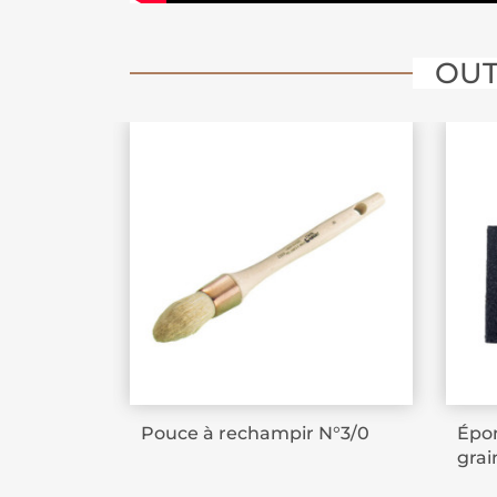
OUT
Pouce à rechampir N°3/0
Épon
grai