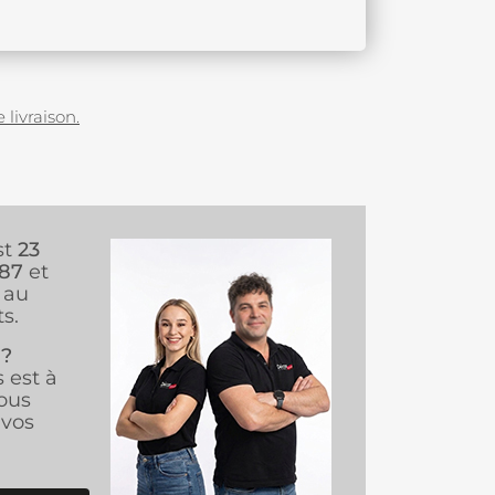
 livraison.
st
23
987
et
au
s.
 ?
s est à
ous
vos