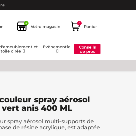
ins
+
0
on
Votre magasin
Panier
 d'ameublement et
Evènementiel
Conseils
toile cirée
de pros
 couleur spray aérosol
 vert anis 400 ML
eur spray aérosol multi-supports de
 base de résine acrylique, est adaptée