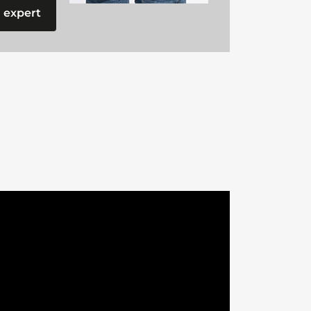
 expert