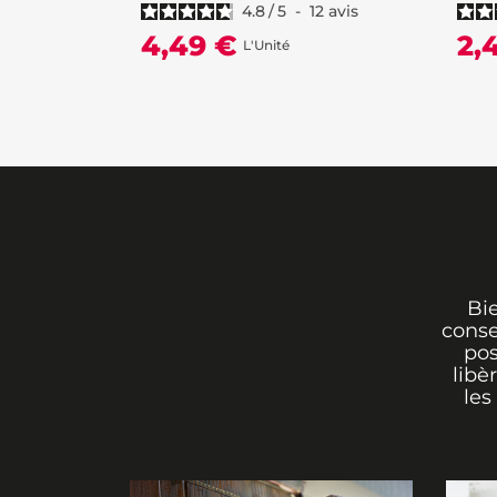
4.8
/
5
-
12
avis
4,49 €
2,
L'Unité
Bi
conse
pos
libè
les