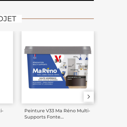
OJET
PROM
i-
Peinture V33 Ma Réno Multi-
Peinture
Supports Fonte...
Déco murs