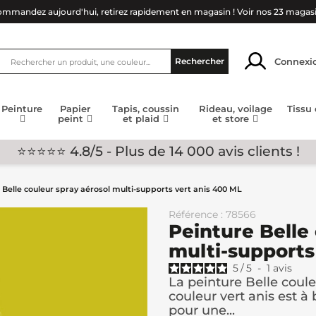
mmandez aujourd'hui, retirez rapidement en magasin !
Voir nos 23 magas
Connexi
Rechercher
Peinture
Papier
Tapis, coussin
Rideau, voilage
Tissu
peint
et plaid
et store
⭐⭐⭐⭐⭐ 4.8/5 - Plus de 14 000 avis clients !
 Belle couleur spray aérosol multi-supports vert anis 400 ML
Référence : 78566
Peinture Belle
multi-supports
5
/
5
-
1
avis
La peinture Belle coul
couleur vert anis est à
pour une...