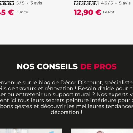
5
/
5
-
3
avis
4.6
/
5
-
5
avis
45 €
12,90 €
L'Unité
Le Pot
NOS CONSEILS
DE PROS
envenue sur le blog de Décor Discount, spécialiste
ils de travaux et rénovation ! Besoin d'aide pour ch
er ou entretenir un support mural ? Nos experts 
rent ici tous leurs secrets peinture intérieure pour 
 bons gestes et découvrir les meilleures tendance
décoration !