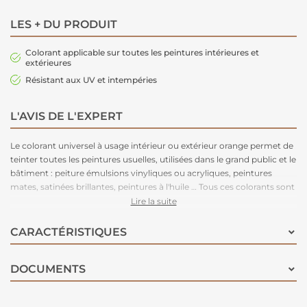
LES + DU PRODUIT
Colorant applicable sur toutes les peintures intérieures et
extérieures
Résistant aux UV et intempéries
L'AVIS DE L'EXPERT
Le colorant universel à usage intérieur ou extérieur orange permet de
teinter toutes les peintures usuelles, utilisées dans le grand public et le
bâtiment : peiture émulsions vinyliques ou acryliques, peintures
mates, satinées brillantes, peintures à l'huile … Tous ces colorants sont
solides à la lumière et aux intempéries. Seules les couleurs jaune,
Lire la suite
rouge, vert et orange ne sont pas recommandées à l'extérieur
lorsqu'elles sont utilisées dans les teintes pastel.
CARACTÉRISTIQUES
DOCUMENTS