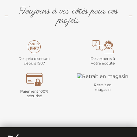
Toujours à vos côtés pour vos
projets
Des prix discount
Des experts à
depuis 1987
votre écoute
Retrait en
magasin
Paiement 100%
sécurisé