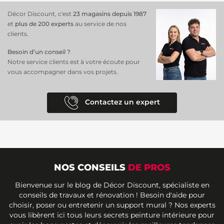
Décor Discount, c'est
23 magasins depuis 1987
et
plus de 200 experts
au service de nos
clients.
Besoin d’un conseil ?
Notre service clients est à votre écoute pour
vous accompagner dans vos projets.
Contactez un expert
NOS CONSEILS
DE PROS
Bienvenue sur le blog de Décor Discount, spécialiste en
conseils de travaux et rénovation ! Besoin d'aide pour
choisir, poser ou entretenir un support mural ? Nos experts
vous libèrent ici tous leurs secrets peinture intérieure pour