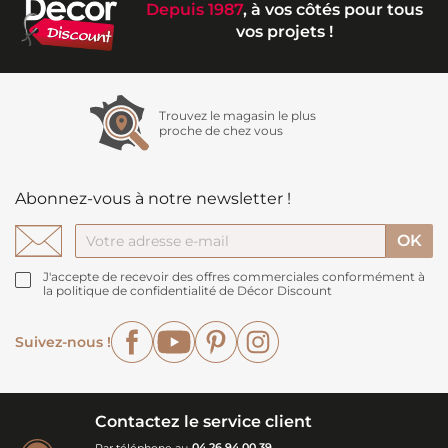
Depuis 1987
, à vos côtés pour tous
vos projets !
Trouvez le magasin le plus
proche de chez vous
Abonnez-vous à notre newsletter !
J'accepte de recevoir des offres commerciales conformément à
la politique de confidentialité de Décor Discount
Facebook
YouTube
Pinterest
Instagram
Suivez-nous !
Contactez le service client
Par téléphone au
04 26 94 00 39