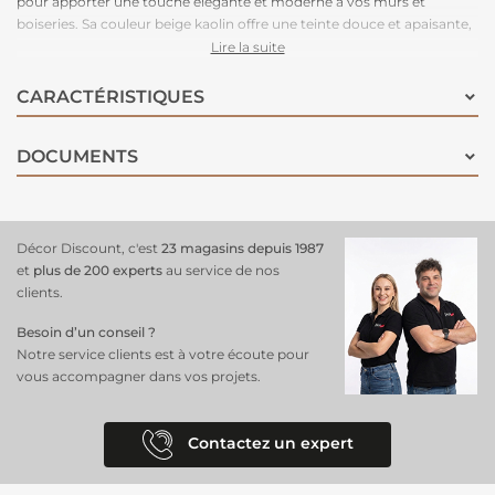
pour apporter une touche élégante et moderne à vos murs et
boiseries. Sa couleur beige kaolin offre une teinte douce et apaisante,
parfaite pour créer une ambiance chaleureuse et accueillante dans
Lire la suite
n'importe quelle pièce de votre maison.
Grâce à sa résine acrylique, elle assure une lessivabilité optimale,
CARACTÉRISTIQUES
facilitant ainsi l'entretien quotidien des murs. Profitez d'une
application sans odeur et d'un séchage rapide.
DOCUMENTS
Décor Discount, c'est
23 magasins depuis 1987
et
plus de 200 experts
au service de nos
clients.
Besoin d’un conseil ?
Notre service clients est à votre écoute pour
vous accompagner dans vos projets.
Contactez un expert