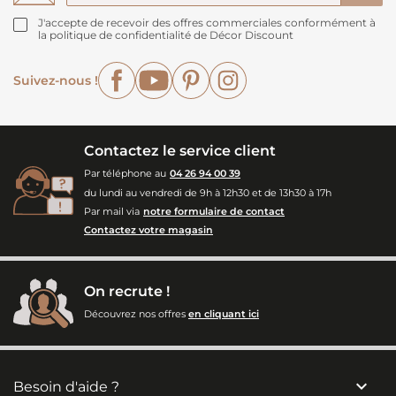
J'accepte de recevoir des offres commerciales conformément à
la politique de confidentialité de Décor Discount
Facebook
YouTube
Pinterest
Instagram
Suivez-nous !
Contactez le service client
Par téléphone au
04 26 94 00 39
du lundi au vendredi de 9h à 12h30 et de 13h30 à 17h
Par mail via
notre formulaire de contact
Contactez votre magasin
On recrute !
Découvrez nos offres
en cliquant ici

Besoin d'aide ?