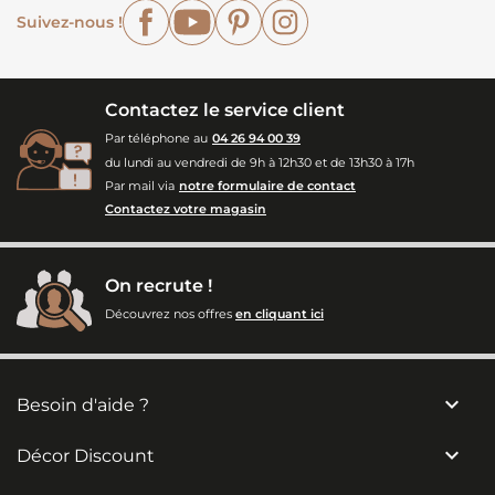
Facebook
YouTube
Pinterest
Instagram
Suivez-nous !
Contactez le service client
Par téléphone au
04 26 94 00 39
du lundi au vendredi de 9h à 12h30 et de 13h30 à 17h
Par mail via
notre formulaire de contact
Contactez votre magasin
On recrute !
Découvrez nos offres
en cliquant ici

Besoin d'aide ?

Décor Discount