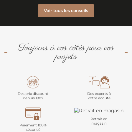
Voir tous les conseils
Toujours à vos côtés pour vos
projets
Des prix discount
Des experts à
depuis 1987
votre écoute
Retrait en
magasin
Paiement 100%
sécurisé