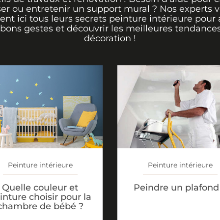
er ou entretenir un support mural ? Nos experts 
rent ici tous leurs secrets peinture intérieure pour 
 bons gestes et découvrir les meilleures tendance
décoration !
Peinture intérieure
Peinture intérieure
Quelle couleur et
Peindre un plafond
inture choisir pour la
chambre de bébé ?