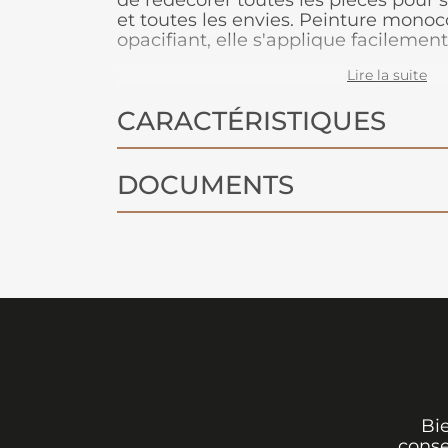
de redécorer toutes les pièces pour s
et toutes les envies. Peinture mono
opacifiant, elle s'applique facilement
boiseries et les radiateurs. Ce produi
Lire la suite
plusieurs teintes et en blanc.
CARACTÉRISTIQUES
DOCUMENTS
Bi
conse