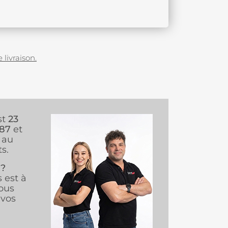
 livraison.
st
23
987
et
au
s.
 ?
s est à
ous
vos