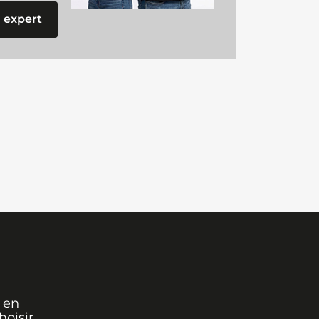
 expert
 en
oisir,