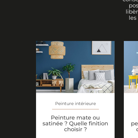
pos
libè
les
Peinture intérieure
Peinture mate ou
satinée ? Quelle finition
pe
choisir ?