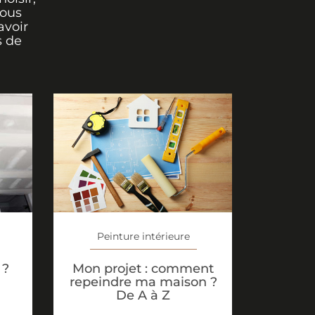
vous
avoir
s de
Peinture intérieure
 ?
Mon projet : comment
repeindre ma maison ?
De A à Z