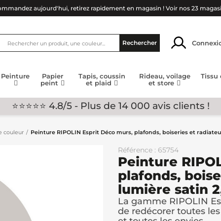
mmandez aujourd'hui, retirez rapidement en magasin !
Voir nos 23 magas
Connexi
Rechercher
Peinture
Papier
Tapis, coussin
Rideau, voilage
Tissu
peint
et plaid
et store
⭐⭐⭐⭐⭐ 4.8/5 - Plus de 14 000 avis clients !
e couleur
Peinture RIPOLIN Esprit Déco murs, plafonds, boiseries et radiateur
Référence : 65754
Peinture RIPOL
plafonds, boise
lumière satin 2
La gamme RIPOLIN Espr
de redécorer toutes les