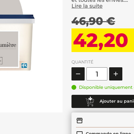
et toutes les envies....
Lire la suite
46,90 €
42,20
QUANTITÉ
Disponible uniquement 
Ajouter au pani
Commande en ligne