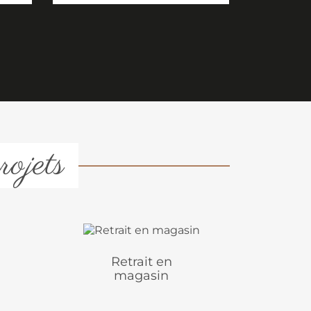
rojets
Retrait en
magasin