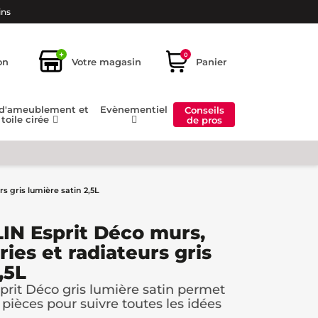
ins
+
0
on
Votre magasin
Panier
 d'ameublement et
Evènementiel
Conseils
toile cirée
de pros
s gris lumière satin 2,5L
IN Esprit Déco murs,
ries et radiateurs gris
,5L
it Déco gris lumière satin permet
 pièces pour suivre toutes les idées