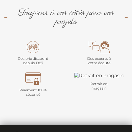
Toujours à vos côtés pour vos
projets
Des prix discount
Des experts à
depuis 1987
votre écoute
Retrait en
magasin
Paiement 100%
sécurisé