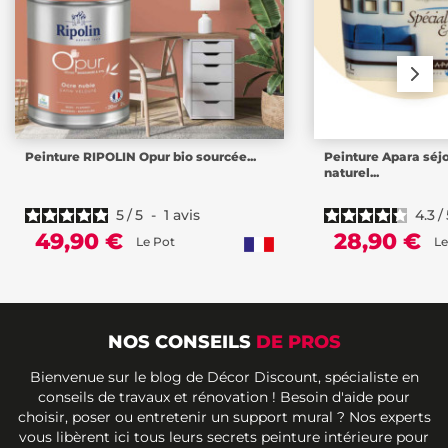
Peinture RIPOLIN Opur bio sourcée...
Peinture Apara séj
naturel...
5
/
5
-
1
avis
4.3
/
49,90 €
28,90 €
Le Pot
Le
NOS CONSEILS
DE PROS
Bienvenue sur le blog de Décor Discount, spécialiste en
conseils de travaux et rénovation ! Besoin d'aide pour
choisir, poser ou entretenir un support mural ? Nos experts
vous libèrent ici tous leurs secrets peinture intérieure pour