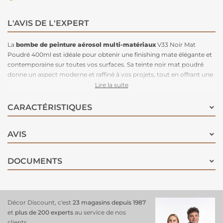
L'AVIS DE L'EXPERT
La
bombe de peinture aérosol
multi-matériaux
V33 Noir Mat
Poudré 400ml est idéale pour obtenir une finishing mate élégante et
contemporaine sur toutes vos surfaces. Sa teinte noir mat poudré
donne un aspect moderne et raffiné à vos projets, tout en offrant une
excellente adhérence
sans nécessiter de sous-couche
. Adaptée à de
Lire la suite
nombreux matériaux tels que le bois, métal, PVC, aluminium, zinc,
cuivre et galva, cette peinture s’applique sur des surfaces neuves, déjà
CARACTÉRISTIQUES
peintes, vernis ou légèrement rouillées. Elle combine la protection
anti-rouille pour les supports métalliques, la souplesse pour le bois, et
AVIS
une adhérence renforcée pour les matériaux lisses. Grâce à son
format aérosol pratique, l’application est facile, précise et sans
coulures, pour un rendu impeccable et homogène. Parfaite
pour
DOCUMENTS
personnaliser meubles
, objets déco, portails, grilles, cadres et bien
plus, la V33 Noir Mat Poudré offre un résultat durable, résistant et
visuellement attrayant.
Décor Discount, c'est
23 magasins depuis 1987
et
plus de 200 experts
au service de nos
clients.