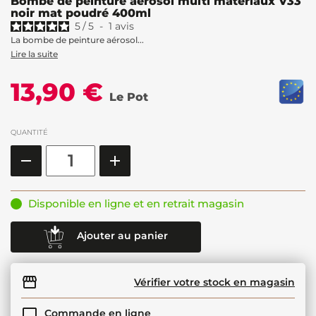
Bombe de peinture aérosol multi matériaux V33
noir mat poudré 400ml
5
/
5
-
1
avis
La bombe de peinture aérosol...
Lire la suite
13,90 €
Le Pot
QUANTITÉ
Disponible en ligne et en retrait magasin
Ajouter au panier
Vérifier votre stock en magasin
Commande en ligne