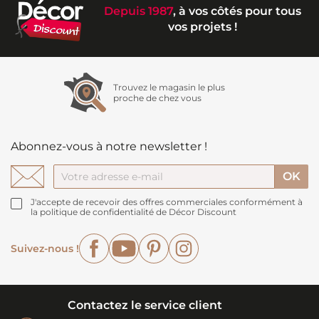
Depuis 1987
, à vos côtés pour tous
vos projets !
Trouvez le magasin le plus
proche de chez vous
Abonnez-vous à notre newsletter !
J'accepte de recevoir des offres commerciales conformément à
la politique de confidentialité de Décor Discount
Facebook
YouTube
Pinterest
Instagram
Suivez-nous !
Contactez le service client