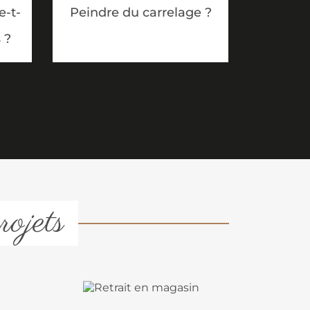
-t-
Peindre du carrelage ?
 ?
rojets