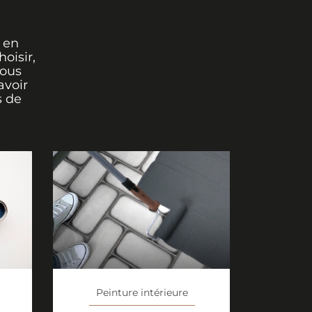
 en
oisir,
vous
avoir
s de
Peinture intérieure