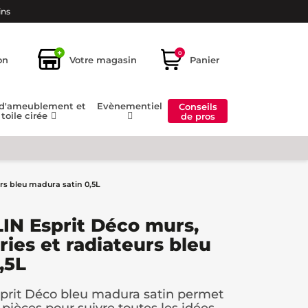
ins
+
0
on
Votre magasin
Panier
 d'ameublement et
Evènementiel
Conseils
toile cirée
de pros
rs bleu madura satin 0,5L
IN Esprit Déco murs,
ries et radiateurs bleu
,5L
rit Déco bleu madura satin permet