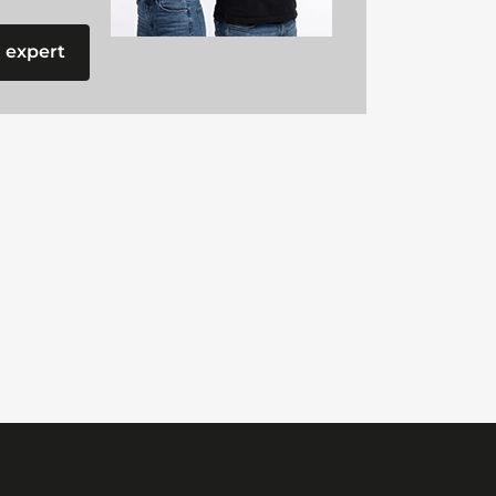
 expert