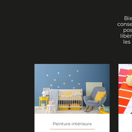
Bi
conse
pos
libè
les
Peinture intérieure