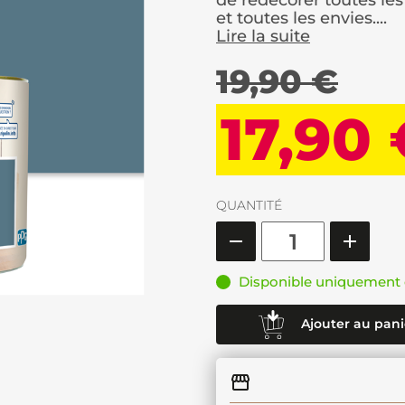
de redécorer toutes les
et toutes les envies....
Lire la suite
19,90 €
17,90
QUANTITÉ
Disponible uniquement 
Ajouter au pani