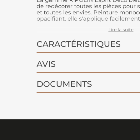
La gamme RIPOLIN Esprit Déco ble
de redécorer toutes les pièces pour s
et toutes les envies. Peinture mono
opacifiant, elle s'applique facilement
boiseries et les radiateurs. Ce produi
Lire la suite
plusieurs teintes et en blanc.
CARACTÉRISTIQUES
AVIS
DOCUMENTS