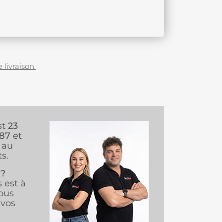
 livraison.
st
23
987
et
au
s.
 ?
s est à
ous
vos