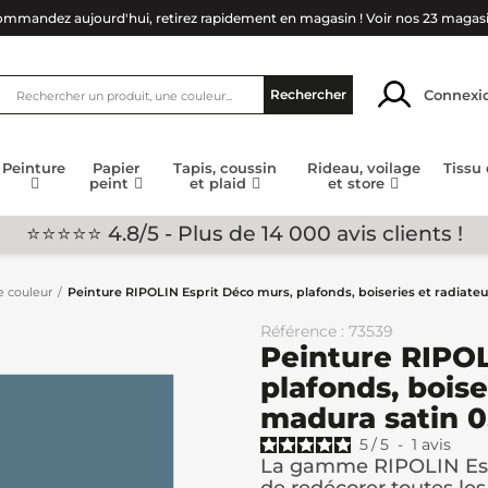
mmandez aujourd'hui, retirez rapidement en magasin !
Voir nos 23 magas
Connexi
Rechercher
Peinture
Papier
Tapis, coussin
Rideau, voilage
Tissu
peint
et plaid
et store
⭐⭐⭐⭐⭐ 4.8/5 - Plus de 14 000 avis clients !
e couleur
Peinture RIPOLIN Esprit Déco murs, plafonds, boiseries et radiateu
Référence : 73539
Peinture RIPOL
plafonds, boise
madura satin 0
5
/
5
-
1
avis
La gamme RIPOLIN Esp