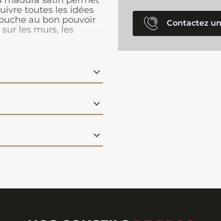
u madura satin permet
uivre toutes les idées
couche au bon pouvoir
Contactez un
 sur les murs, les
t est disponible en