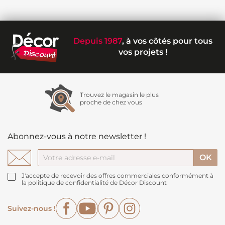
Depuis 1987
, à vos côtés pour tous
vos projets !
Trouvez le magasin le plus
proche de chez vous
Abonnez-vous à notre newsletter !
J'accepte de recevoir des offres commerciales conformément à
la politique de confidentialité de Décor Discount
Facebook
YouTube
Pinterest
Instagram
Suivez-nous !