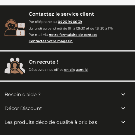
Contactez le service client
Par téléphone au
04 26 94 00 39
du lundi au vendredi de 9h à 12h30 et de 13h30 à 17h
Par mail via
notre formulaire de contact
Contactez votre magasin
On recrute !
Découvrez nos offres
en cliquant ici

Besoin d'aide ?

Décor Discount

Les produits déco de qualité à prix bas