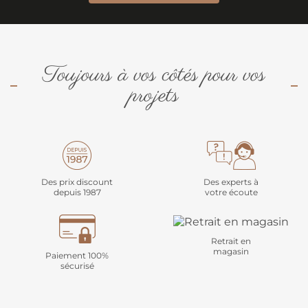
Toujours à vos côtés pour vos
projets
Des prix discount
Des experts à
depuis 1987
votre écoute
Retrait en
magasin
Paiement 100%
sécurisé