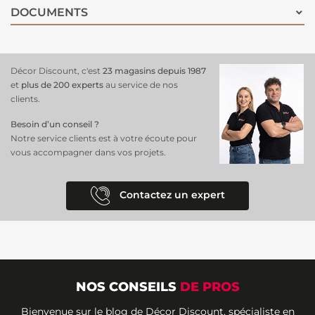
DOCUMENTS
Décor Discount, c'est
23 magasins depuis 1987
et
plus de 200 experts
au service de nos
clients.
Besoin d’un conseil ?
Notre service clients est à votre écoute pour
vous accompagner dans vos projets.
Contactez un expert
NOS CONSEILS
DE PROS
Bienvenue sur le blog de Décor Discount, spécialiste en