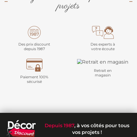
projets
Des prix discount
Des experts à
depuis 1987
votre écoute
Retrait en
magasin
Paiement 100%
sécurisé
Depuis 1987
, à vos côtés pour tous
vos projets !