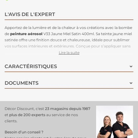
L'AVIS DE L'EXPERT
Apportez de la lumière et de la chaleur à vos créations avec la bombe
de
peinture aérosol
V33 Jaune Miel Satin 400ml. Sa teinte jaune miel
satinée offre une finition douce et chaleureuse, idéale pour sublimer
vos surfaces intérieures et extérieures. Conçue pour s’appliquer sans
sous-couche, cette
peinture adhère directement
sur une grande
Lire la suite
variété de matériaux : bois, métal, PVC, aluminium, zinc, cuivre et
galva, qu’ils soient neufs, peints, vernis ou légèrement rouillés. La
CARACTÉRISTIQUES
peinture V33 Jaune Miel assure une protection contre la corrosion
pour les métaux, tout en étant souple pour les surfaces en bois et en
DOCUMENTS
offrant une adhérence renforcée sur les matériaux lisses. Grâce à son
format aérosol, elle permet une application précise, rapide et sans
coulures, pour un résultat uniforme et sans effort. Idéale pour
relooker meubles
, objets déco, fenêtres, portails ou grilles, la V33
Jaune Miel allie esthétique, praticité et durabilité pour tous vos
Décor Discount, c'est
23 magasins depuis 1987
projets.
et
plus de 200 experts
au service de nos
clients.
Besoin d’un conseil ?