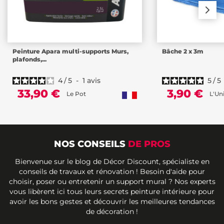
Peinture Apara multi-supports Murs,
Bâche 2 x 3m
plafonds,...
4
/
5
-
1
avis
5
/
5
33,90 €
3,90 €
Le Pot
L'Un
NOS CONSEILS
DE PROS
Bienvenue sur le blog de Décor Discount, spécialiste en
conseils de travaux et rénovation ! Besoin d'aide pour
choisir, poser ou entretenir un support mural ? Nos experts
vous libèrent ici tous leurs secrets peinture intérieure pour
avoir les bons gestes et découvrir les meilleures tendances
de décoration !