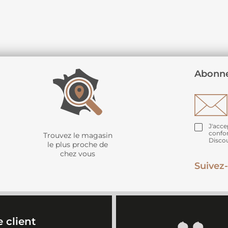
Abonne
J'acce
confo
Trouvez le magasin
Disco
le plus proche de
chez vous
Suivez-
 client