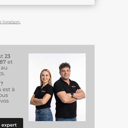
 livraison.
st
23
987
et
au
s.
 ?
s est à
ous
vos
 expert