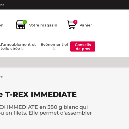
ins
+
0
on
Votre magasin
Panier
 d'ameublement et
Evènementiel
Conseils
toile cirée
de pros
TE
le T-REX IMMEDIATE
REX IMMEDIATE en 380 g blanc qui
u en filets. Elle permet d'assembler