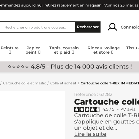
mmandez aujourd'hui, retirez rapidement en magasin !
Voir nos 23 magas
Connexi
Rechercher
Peinture
Papier
Tapis, coussin
Rideau, voilage
Tissu
peint
et plaid
et store
⭐⭐⭐⭐⭐ 4.8/5 - Plus de 14 000 avis clients !
Cartouche colle et mastic
Colle et adhésif
Cartouche colle T-REX IMMEDIA
Référence : 63282
Cartouche col
4.5
/
5
-
47
avis
Cartouche de colle T-
s'applique en gouttes o
un objet et de...
Lire la suite