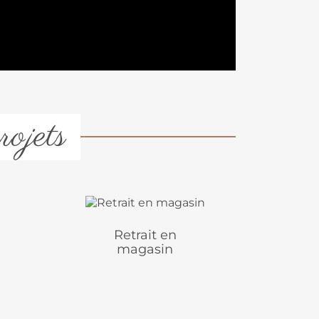
rojets
Retrait en
magasin