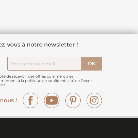
z-vous à notre newsletter !
pte de recevoir des offres commerciales
rmément à
la politique de confidentialité de Décor
unt
Facebook
YouTube
Pinterest
Instagram
nous !