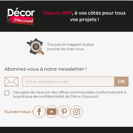
Depuis 1987
, à vos côtés pour tous
vos projets !
Trouvez le magasin le plus
proche de chez vous
Abonnez-vous à notre newsletter !
J'accepte de recevoir des offres commerciales conformément à
la politique de confidentialité de Décor Discount
Facebook
YouTube
Pinterest
Instagram
Suivez-nous !