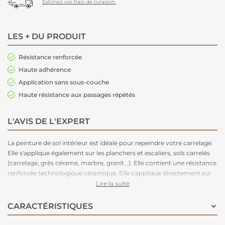
Estimez vos frais de livraison.
LES + DU PRODUIT
Résistance renforcée
Haute adhérence
Application sans sous-couche
Haute résistance aux passages répétés
L'AVIS DE L'EXPERT
La peinture de sol intérieur est idéale pour repeindre votre carrelage.
Elle s'applique également sur les planchers et escaliers, sols carrelés
(carrelage, grès cérame, marbre, granit...). Elle contient une résistance
renforcée technologique céramique. Elle s'applique directement sur
vos surfaces sans sous-couche, très bonne résistance aux passages et
Lire la suite
à l'adhérence. Infos pratiques : séchage entre 2 couches = 3 heures,
séchage complet = 24 heures.
CARACTÉRISTIQUES