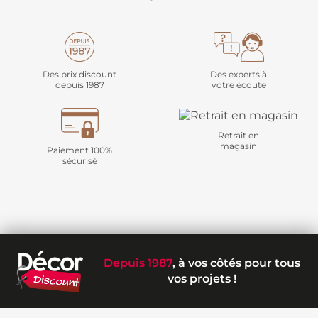
Des prix discount
Des experts à
depuis 1987
votre écoute
Retrait en
magasin
Paiement 100%
sécurisé
Depuis 1987
, à vos côtés pour tous
vos projets !