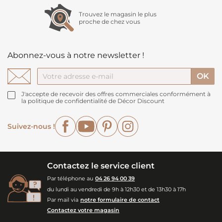
Trouvez le magasin le plus
proche de chez vous
Abonnez-vous à notre newsletter !
J'accepte de recevoir des offres commerciales conformément à
la politique de confidentialité de Décor Discount
Facebook
YouTube
Pinterest
Instagram
Suivez-nous !
Contactez le service client
Par téléphone au
04 26 94 00 39
du lundi au vendredi de 9h à 12h30 et de 13h30 à 17h
Par mail via
notre formulaire de contact
Contactez votre magasin