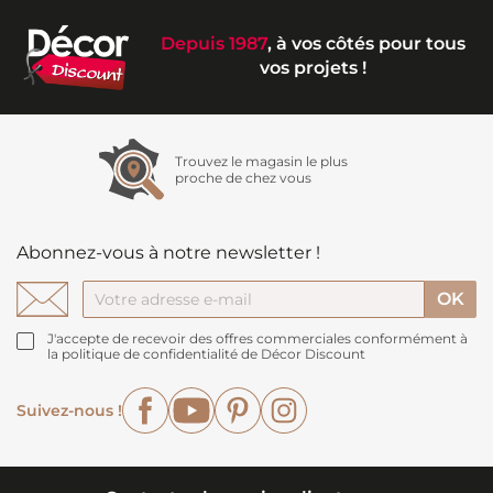
Depuis 1987
, à vos côtés pour tous
vos projets !
Trouvez le magasin le plus
proche de chez vous
Abonnez-vous à notre newsletter !
J'accepte de recevoir des offres commerciales conformément à
la politique de confidentialité de Décor Discount
Facebook
YouTube
Pinterest
Instagram
Suivez-nous !