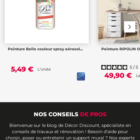
Peinture Belle couleur spray aérosol...
Peinture RIPOLIN Op
5
/
5
5,49 €
L'Unité
49,90 €
Le
NOS CONSEILS
DE PROS
Bienvenue sur le blog de Décor Discount, spécialiste en
conseils de travaux et rénovation ! Besoin d'aide pour
choisir, poser ou entretenir un support mural ? Nos experts