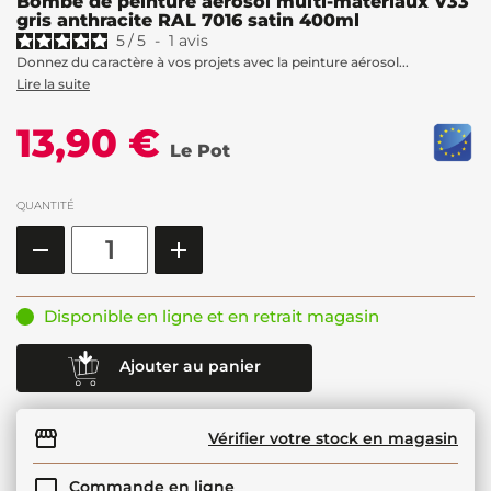
Bombe de peinture aérosol multi-matériaux V33
gris anthracite RAL 7016 satin 400ml
5
/
5
-
1
avis
Donnez du caractère à vos projets avec la peinture aérosol...
Lire la suite
13,90 €
Le Pot
QUANTITÉ
Disponible en ligne et en retrait magasin
Ajouter au panier
Vérifier votre stock en magasin
Commande en ligne