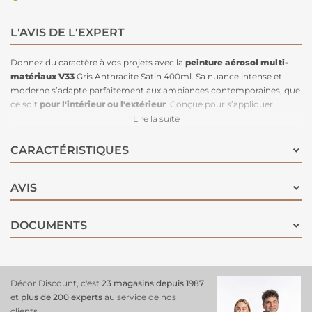
L'AVIS DE L'EXPERT
Donnez du caractère à vos projets avec la
peinture aérosol multi-
matériaux V33
Gris Anthracite Satin 400ml. Sa nuance intense et
moderne s’adapte parfaitement aux ambiances contemporaines, que
ce soit
pour l'intérieur ou l'extérieur
. Conçue pour s’appliquer
directement sans sous-couche, cette peinture adhère efficacement
Lire la suite
sur une large gamme de matériaux : bois, métal, alu, PVC, zinc, galva,
cuivre, même s’ils sont déjà peints, vernis ou rouillés. Elle combine
CARACTÉRISTIQUES
souplesse, pouvoir anticorrosion et forte adhérence, pour offrir une
protection durable et une finition uniforme. Le
format spray
permet
AVIS
une application précise, rapide et sans coulures, idéale pour relooker
du mobilier, des objets, des portails ou des menuiseries en un clin
d'œil. Avec la V33 Gris Anthracite, offrez à toutes vos surfaces un
DOCUMENTS
rendu pro et résistant, sans compromis sur le style.
Décor Discount, c'est
23 magasins depuis 1987
et
plus de 200 experts
au service de nos
clients.