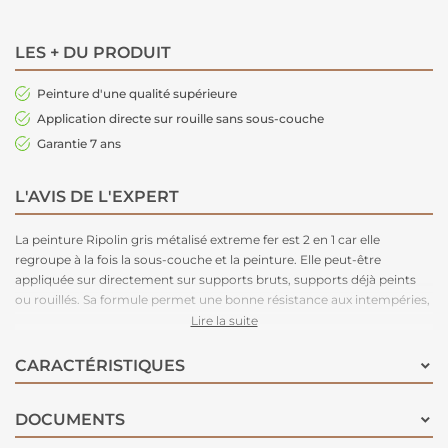
LES + DU PRODUIT
Peinture d'une qualité supérieure
Application directe sur rouille sans sous-couche
Garantie 7 ans
L'AVIS DE L'EXPERT
La peinture Ripolin gris métalisé extreme fer est 2 en 1 car elle
regroupe à la fois la sous-couche et la peinture. Elle peut-être
appliquée sur directement sur supports bruts, supports déjà peints
ou rouillés. Sa formule permet une bonne résistance aux intempéries,
UV, chocs... Elle est anticorrosion et assure une excellente adhésion
Lire la suite
du support. Cette peinture est teintable au comptoir de la machine à
teinter, pour vous offrir une couleur unique. Garantie 7 ans.
CARACTÉRISTIQUES
DOCUMENTS