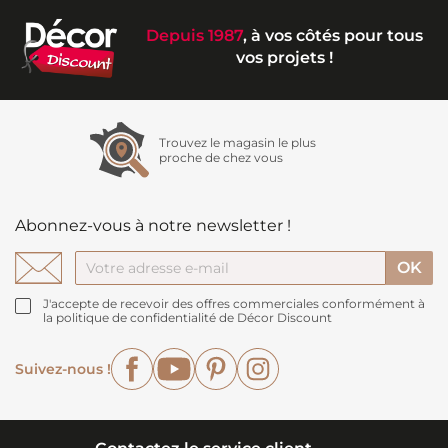
Depuis 1987
, à vos côtés pour tous
vos projets !
Trouvez le magasin le plus
proche de chez vous
Abonnez-vous à notre newsletter !
J'accepte de recevoir des offres commerciales conformément à
la politique de confidentialité de Décor Discount
Facebook
YouTube
Pinterest
Instagram
Suivez-nous !