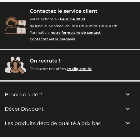
Contactez le service client
Par téléphone au
04 26 94 00 39
du lundi au vendredi de 9h à 12h30 et de 13h30 à 17h
Par mail via
notre formulaire de contact
Contactez votre magasin
On recrute !
Découvrez nos offres
en cliquant ici

Besoin d'aide ?

Décor Discount

Les produits déco de qualité à prix bas