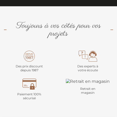
Toujours à vos côtés pour vos
projets
Des prix discount
Des experts à
depuis 1987
votre écoute
Retrait en
magasin
Paiement 100%
sécurisé