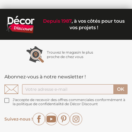
Depuis 1987
, à vos côtés pour tous
vos projets !
Trouvez le magasin le plus
proche de chez vous
Abonnez-vous à notre newsletter !
J'accepte de recevoir des offres commerciales conformément à
la politique de confidentialité de Décor Discount
Facebook
YouTube
Pinterest
Instagram
Suivez-nous !