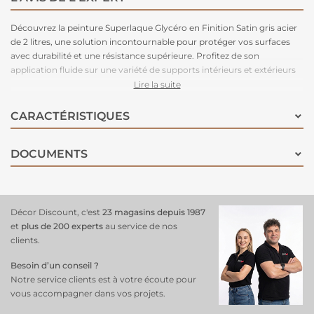
Découvrez la peinture Superlaque Glycéro en Finition Satin gris acier
de 2 litres, une solution incontournable pour protéger vos surfaces
avec durabilité et une résistance supérieure. Profitez de son
application fluide sur une variété de supports intérieurs et extérieurs
tels que plinthes, boiseries, radiateurs, portes... Cette formule de
Lire la suite
qualité offre un tendu exceptionnel, une finition satinée élégante et
une longévité remarquable, garantissant une protection durable tout
CARACTÉRISTIQUES
en embellissant vos espaces avec style et précision.
DOCUMENTS
Décor Discount, c'est
23 magasins depuis 1987
et
plus de 200 experts
au service de nos
clients.
Besoin d’un conseil ?
Notre service clients est à votre écoute pour
vous accompagner dans vos projets.