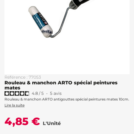
Référence : 77053
Rouleau & manchon ARTO spécial peintures
mates
4.8
/
5
-
5
avis
Rouleau & manchon ARTO antigouttes spécial peintures mates 10cm.
Lire la suite
4,85 €
L'Unité