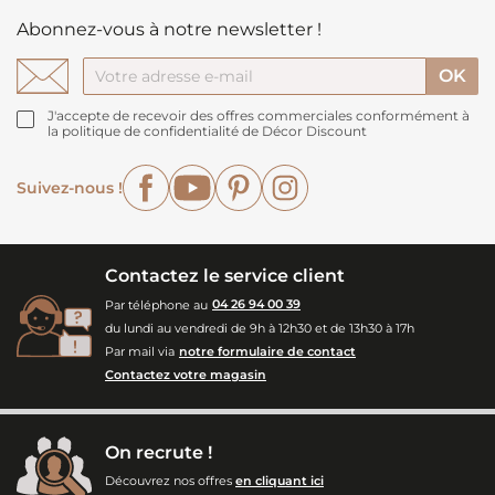
Abonnez-vous à notre newsletter !
J'accepte de recevoir des offres commerciales conformément à
la politique de confidentialité de Décor Discount
Facebook
YouTube
Pinterest
Instagram
Suivez-nous !
Contactez le service client
Par téléphone au
04 26 94 00 39
du lundi au vendredi de 9h à 12h30 et de 13h30 à 17h
Par mail via
notre formulaire de contact
Contactez votre magasin
On recrute !
Découvrez nos offres
en cliquant ici