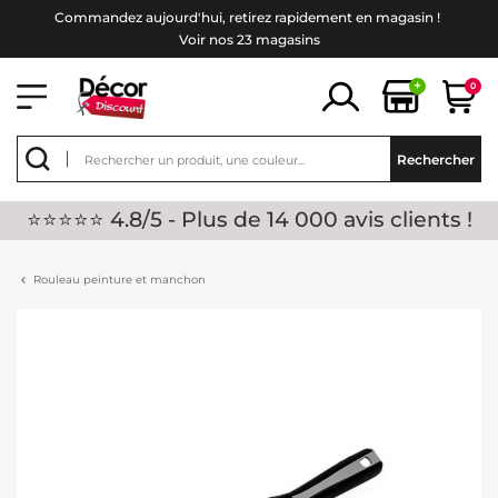
Commandez aujourd'hui, retirez rapidement en magasin !
Voir nos 23 magasins
+
0
Rechercher
⭐⭐⭐⭐⭐ 4.8/5 - Plus de 14 000 avis clients !
Rouleau peinture et manchon