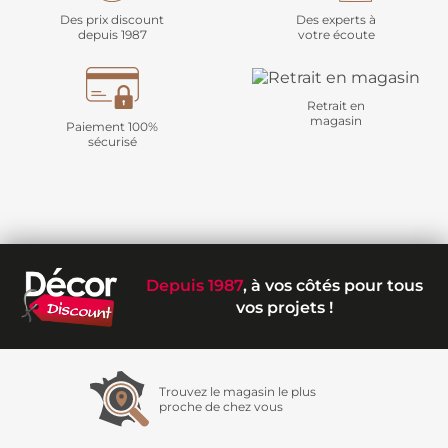
Des prix discount
Des experts à
depuis 1987
votre écoute
Retrait en
magasin
Paiement 100%
sécurisé
Depuis 1987
, à vos côtés pour tous
vos projets !
Trouvez le magasin le plus
proche de chez vous