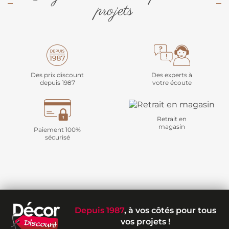
projets
Des prix discount
Des experts à
depuis 1987
votre écoute
Retrait en
magasin
Paiement 100%
sécurisé
Depuis 1987
, à vos côtés pour tous
vos projets !