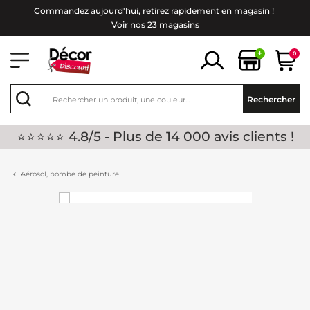
Commandez aujourd'hui, retirez rapidement en magasin !
Voir nos 23 magasins
+
0
Rechercher
⭐⭐⭐⭐⭐ 4.8/5 - Plus de 14 000 avis clients !
Aérosol, bombe de peinture