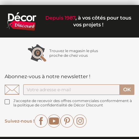
Depuis 1987
, à vos côtés pour tous
vos projets !
Trouvez le magasin le plus
proche de chez vous
Abonnez-vous à notre newsletter !
J'accepte de recevoir des offres commerciales conformément à
la politique de confidentialité de Décor Discount
Facebook
YouTube
Pinterest
Instagram
Suivez-nous !