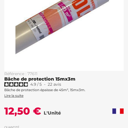
Référence : 77611
Bâche de protection 15mx3m
4.9
/
5
-
22
avis
Bâche de protection épaisse de 45m², 15mx3m.
Lire la suite
12,50 €
L'Unité
QUANTITÉ