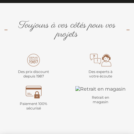
Toujours à vos côtés pour vos
projets
Des prix discount
Des experts à
depuis 1987
votre écoute
Retrait en
magasin
Paiement 100%
sécurisé