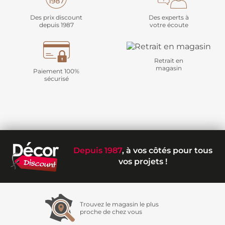
Des prix discount
Des experts à
depuis 1987
votre écoute
Retrait en
magasin
Paiement 100%
sécurisé
Depuis 1987
, à vos côtés pour tous
vos projets !
Trouvez le magasin le plus
proche de chez vous