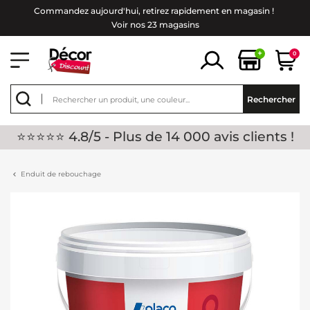
Commandez aujourd'hui, retirez rapidement en magasin !
Voir nos 23 magasins
+
0
Rechercher
⭐⭐⭐⭐⭐ 4.8/5 - Plus de 14 000 avis clients !
Enduit de rebouchage