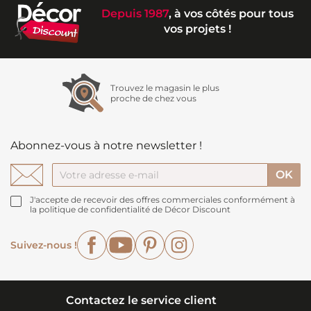
Depuis 1987
, à vos côtés pour tous
vos projets !
Trouvez le magasin le plus
proche de chez vous
Abonnez-vous à notre newsletter !
J'accepte de recevoir des offres commerciales conformément à
la politique de confidentialité de Décor Discount
Facebook
YouTube
Pinterest
Instagram
Suivez-nous !
Contactez le service client