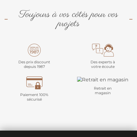
Toujours à vos côtés pour vos
projets
Des prix discount
Des experts à
depuis 1987
votre écoute
Retrait en
magasin
Paiement 100%
sécurisé