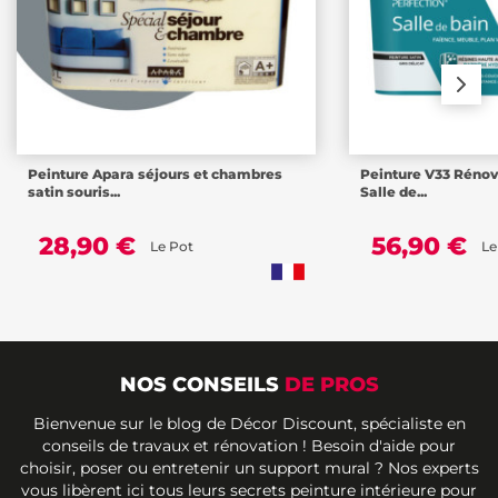
Peinture Apara séjours et chambres
Peinture V33 Rénov
satin souris...
Salle de...
28,90 €
56,90 €
Le Pot
Le
NOS CONSEILS
DE PROS
Bienvenue sur le blog de Décor Discount, spécialiste en
conseils de travaux et rénovation ! Besoin d'aide pour
choisir, poser ou entretenir un support mural ? Nos experts
vous libèrent ici tous leurs secrets peinture intérieure pour