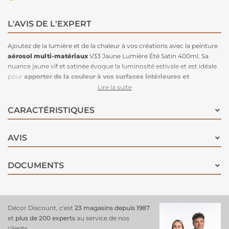
L'AVIS DE L'EXPERT
Ajoutez de la lumière et de la chaleur à vos créations avec la peinture
aérosol multi-matériaux
V33 Jaune Lumière Été Satin 400ml. Sa
nuance jaune vif et satinée évoque la luminosité estivale et est idéale
pour
apporter de la couleur à vos surfaces intérieures et
extérieures
. Cette peinture est conçue pour s’appliquer directement
Lire la suite
sans sous-couche sur une multitude de matériaux : bois, métaux,
PVC, aluminium, zinc, cuivre ou galva, même s’ils sont déjà traités,
CARACTÉRISTIQUES
peints ou légèrement rouillés. Elle offre une excellente adhérence, une
protection anti-corrosion pour les métaux et une souplesse pour les
AVIS
surfaces en bois. Grâce à son format aérosol facile à utiliser, elle
permet une application rapide, uniforme et sans coulures, pour un
rendu professionnel.
Parfaite pour relooker vos meubles
, objets
DOCUMENTS
déco, fenêtres, portails ou grilles, la V33 Jaune Lumière Été
transforme toutes vos surfaces avec un résultat durable et éclatant.
Décor Discount, c'est
23 magasins depuis 1987
et
plus de 200 experts
au service de nos
clients.