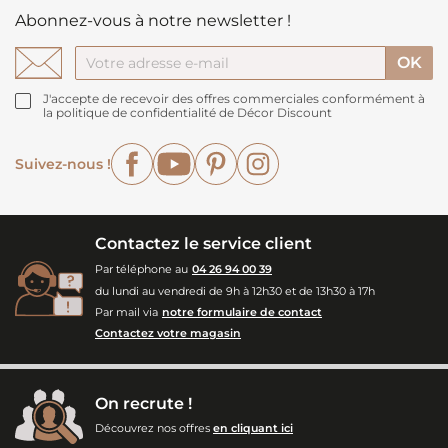
Abonnez-vous à notre newsletter !
J'accepte de recevoir des offres commerciales conformément à
la politique de confidentialité de Décor Discount
Facebook
YouTube
Pinterest
Instagram
Suivez-nous !
Contactez le service client
Par téléphone au
04 26 94 00 39
du lundi au vendredi de 9h à 12h30 et de 13h30 à 17h
Par mail via
notre formulaire de contact
Contactez votre magasin
On recrute !
Découvrez nos offres
en cliquant ici