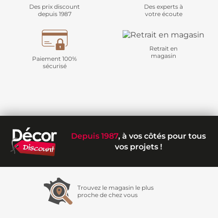
Des prix discount
Des experts à
depuis 1987
votre écoute
Retrait en
magasin
Paiement 100%
sécurisé
Depuis 1987
, à vos côtés pour tous
vos projets !
Trouvez le magasin le plus
proche de chez vous