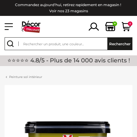
Commandez aujourd'hui, retirez rapidement en magasin !
Voir nos 23 magasins
+
0
Rechercher
⭐⭐⭐⭐⭐ 4.8/5 - Plus de 14 000 avis clients !
Peinture sol intérieur