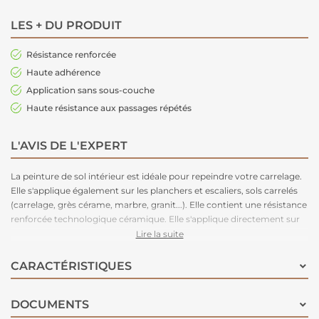
LES + DU PRODUIT
Résistance renforcée
Haute adhérence
Application sans sous-couche
Haute résistance aux passages répétés
L'AVIS DE L'EXPERT
La peinture de sol intérieur est idéale pour repeindre votre carrelage.
Elle s'applique également sur les planchers et escaliers, sols carrelés
(carrelage, grès cérame, marbre, granit...). Elle contient une résistance
renforcée technologique céramique. Elle s'applique directement sur
vos surfaces sans sous-couche, très bonne résistance aux passages et
Lire la suite
à l'adhérence. Infos pratiques : séchage entre 2 couches = 3 heures,
séchage complet = 24 heures.
CARACTÉRISTIQUES
DOCUMENTS