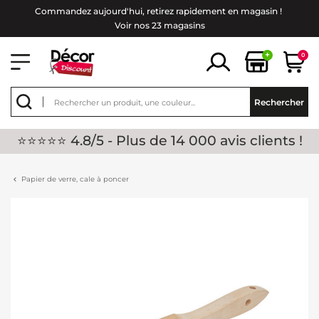
Commandez aujourd'hui, retirez rapidement en magasin !
Voir nos 23 magasins
+
0
Rechercher
⭐⭐⭐⭐⭐ 4.8/5 - Plus de 14 000 avis clients !
Papier de verre, cale à poncer