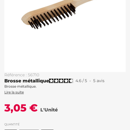
Référence : 56710
Brosse métallique
4.6
/
5
-
5
avis
Brosse métallique.
Lire la suite
3,05 €
L'Unité
QUANTITÉ