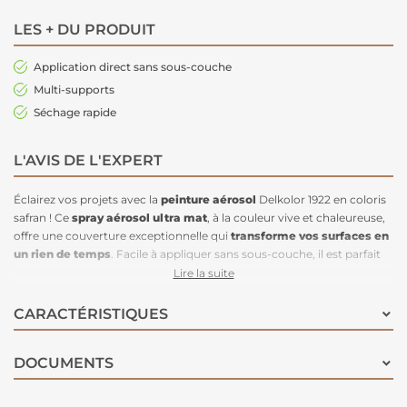
LES + DU PRODUIT
Application direct sans sous-couche
Multi-supports
Séchage rapide
L'AVIS DE L'EXPERT
Éclairez vos projets avec la
peinture aérosol
Delkolor 1922 en coloris
safran ! Ce
spray aérosol ultra mat
, à la couleur vive et chaleureuse,
offre une couverture exceptionnelle qui
transforme vos surfaces en
un rien de temps
. Facile à appliquer sans sous-couche, il est parfait
pour
redonner vie à des murs
,
décorer des objets
, ou rénover des
Lire la suite
éléments en bois comme les portes et les meubles, ainsi que des
surfaces en plastique. Pratique et efficace, il atteint même les endroits
CARACTÉRISTIQUES
difficiles où un pinceau est trop encombrant. Avec un bouchon qui
reflète exactement la teinte de la peinture, vous êtes assuré d’un
DOCUMENTS
résultat brillant et fidèle à vos attentes. Optez pour le safran pour
ajouter une touche audacieuse et dynamique à votre espace !