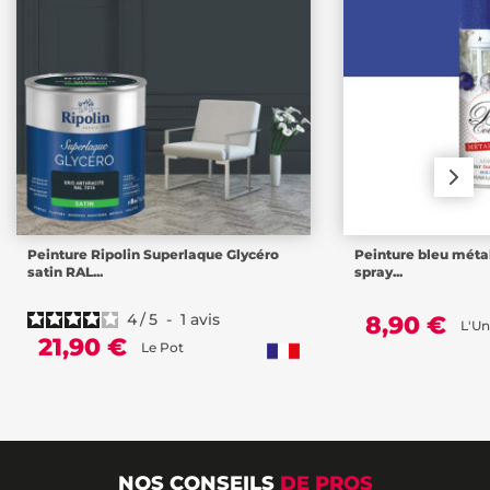
Peinture Ripolin Superlaque Glycéro
Peinture bleu métal
satin RAL...
spray...
4
/
5
-
1
avis
8,90 €
L'Un
21,90 €
Le Pot
NOS CONSEILS
DE PROS