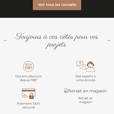
Voir tous les conseils
Toujours à vos côtés pour vos
projets
Des prix discount
Des experts à
depuis 1987
votre écoute
Retrait en
magasin
Paiement 100%
sécurisé