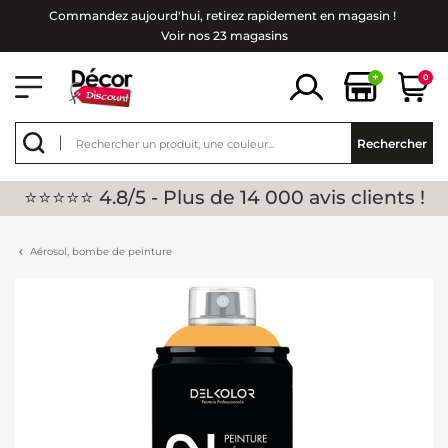
Commandez aujourd'hui, retirez rapidement en magasin !
Voir nos 23 magasins
+
0
Rechercher
⭐⭐⭐⭐⭐ 4.8/5 - Plus de 14 000 avis clients !
Aérosol, bombe de peinture