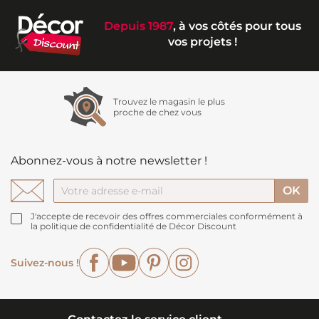
Depuis 1987
, à vos côtés pour tous
vos projets !
Trouvez le magasin le plus
proche de chez vous
Abonnez-vous à notre newsletter !
J'accepte de recevoir des offres commerciales conformément à
la politique de confidentialité de Décor Discount
Facebook
YouTube
Pinterest
Instagram
Suivez-nous !