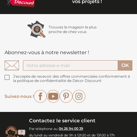
vos projets !
Trouvez le magasin le plus
proche de chez vous
Abonnez-vous à notre newsletter !
J'accepte de recevoir des offres commerciales conformément à
la politique de confidentialité de Décor Discount
Facebook
YouTube
Pinterest
Instagram
Suivez-nous !
Contactez le service client
Par téléphone au
04 26 94 00 39
du lundi au vendredi de 9h à 12h30 et de 13h30 à 17h