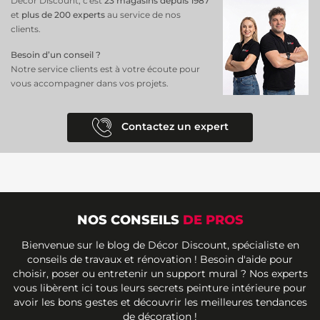
Décor Discount, c'est
23 magasins depuis 1987
et
plus de 200 experts
au service de nos
clients.
Besoin d’un conseil ?
Notre service clients est à votre écoute pour
vous accompagner dans vos projets.
Contactez un expert
NOS CONSEILS
DE PROS
Bienvenue sur le blog de Décor Discount, spécialiste en
conseils de travaux et rénovation ! Besoin d'aide pour
choisir, poser ou entretenir un support mural ? Nos experts
vous libèrent ici tous leurs secrets peinture intérieure pour
avoir les bons gestes et découvrir les meilleures tendances
de décoration !