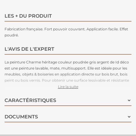
LES + DU PRODUIT
Fabrication française. Fort pouvoir couvrant. Application facile. Effet
poudré.
L'AVIS DE L'EXPERT
La peinture Charme héritage couleur poudrée gris argent de Id déco
est une peinture lavable, mate, multisupport. Elle est idéale pour les
meubles, objets & boiseries en application directe sur bois brut, bois
peint ou bois vernis. Pour obtenir une surface lessivable et résistante
aux taches, appliquez le protecteur extra mat ou le protecteur haute
Lire la suite
résistance. Vous pouvez donner une finition blanche cérusée avec la
patine blanche.
CARACTÉRISTIQUES
DOCUMENTS