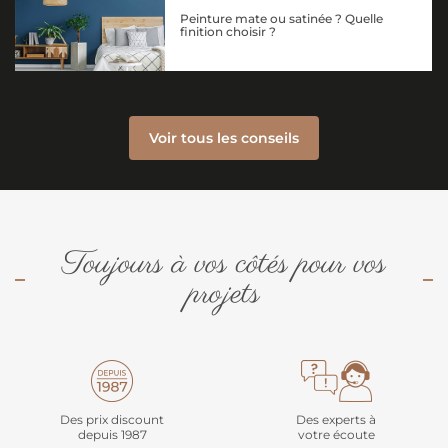
Peinture mate ou satinée ? Quelle
finition choisir ?
Voir tous les conseils
Toujours à vos côtés pour vos
projets
Des prix discount
Des experts à
depuis 1987
votre écoute