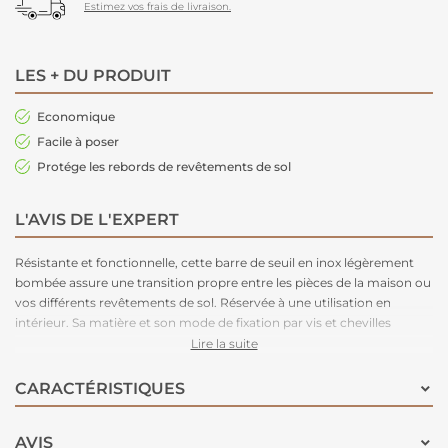
Estimez vos frais de livraison.
LES + DU PRODUIT
Economique
Facile à poser
Protége les rebords de revêtements de sol
L'AVIS DE L'EXPERT
Résistante et fonctionnelle, cette barre de seuil en inox légèrement
bombée assure une transition propre entre les pièces de la maison ou
vos différents revêtements de sol. Réservée à une utilisation en
intérieur. Sa matière et son mode de fixation par vis et chevilles
(incluses) en font un produit solide, doté d’une grande longévité. Pour
Lire la suite
un résultat esthétique optimal, les vis fournies avec cette barre de
seuil sont coordonnées à sa finition. Il est de plus trés économique.
CARACTÉRISTIQUES
AVIS