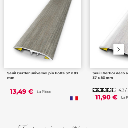
Seuil Gerflor universel pin flotté 37 x 83
Seuil Gerflor déco 
mm
37 x 83 mm
4.3
/
13,49 €
La Pièce
11,90 €
La 