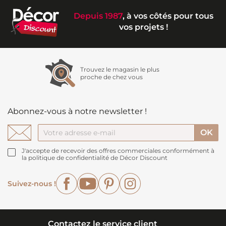
Depuis 1987
, à vos côtés pour tous
vos projets !
Trouvez le magasin le plus
proche de chez vous
Abonnez-vous à notre newsletter !
J'accepte de recevoir des offres commerciales conformément à
la politique de confidentialité de Décor Discount
Facebook
YouTube
Pinterest
Instagram
Suivez-nous !
Contactez le service client