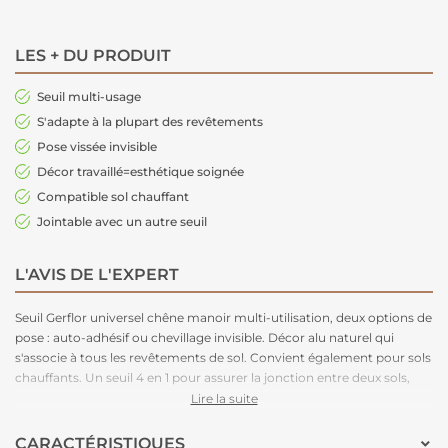
LES + DU PRODUIT
Seuil multi-usage
S'adapte à la plupart des revêtements
Pose vissée invisible
Décor travaillé=esthétique soignée
Compatible sol chauffant
Jointable avec un autre seuil
L'AVIS DE L'EXPERT
Seuil Gerflor universel chêne manoir multi-utilisation, deux options de
pose : auto-adhésif ou chevillage invisible. Décor alu naturel qui
s'associe à tous les revêtements de sol. Convient également pour sols
chauffants. Un seuil 4 en 1 pour assurer la jonction entre deux sols,
avec ou sans rattrapage de niveau. Le seuil peut également être utlisé
Lire la suite
pour recouvrir le joint de dilatation en périphérie. Il est possible aussi
de les racorder les uns aux autres. Convient à la pluspart des
CARACTÉRISTIQUES