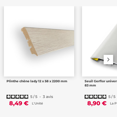
Plinthe chêne lady 12 x 58 x 2200 mm
Seuil Gerflor univer
83 mm
5
/
5
-
3
avis
5
/
5
8,49 €
8,90 €
L'Unité
La P