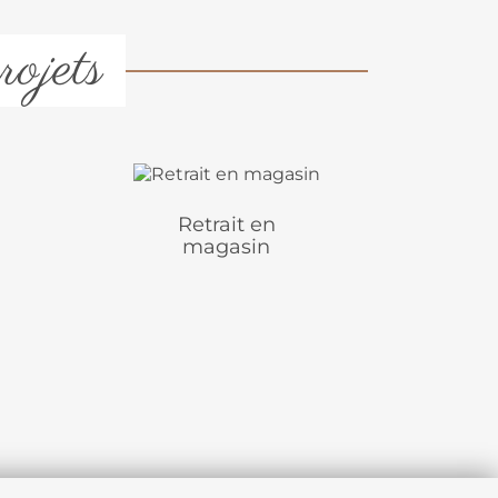
rojets
Retrait en
magasin