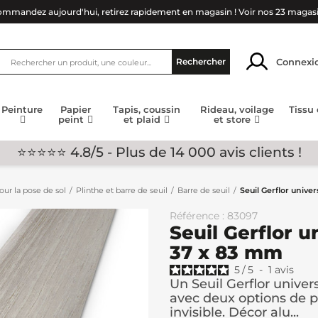
mmandez aujourd'hui, retirez rapidement en magasin !
Voir nos 23 magas
Connexi
Rechercher
Peinture
Papier
Tapis, coussin
Rideau, voilage
Tissu
peint
et plaid
et store
⭐⭐⭐⭐⭐ 4.8/5 - Plus de 14 000 avis clients !
ur la pose de sol
Plinthe et barre de seuil
Barre de seuil
Seuil Gerflor unive
Référence : 83097
Seuil Gerflor u
37 x 83 mm
5
/
5
-
1
avis
Un Seuil Gerflor univer
avec deux options de p
invisible. Décor alu...