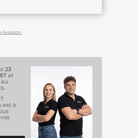
 livraison.
st
23
987
et
au
s.
 ?
s est à
ous
vos