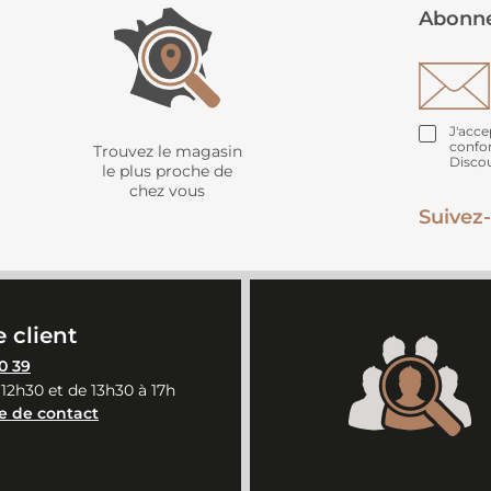
Abonne
J'acce
confo
Trouvez le magasin
Disco
le plus proche de
chez vous
Suivez-
 client
0 39
 12h30 et de 13h30 à 17h
e de contact