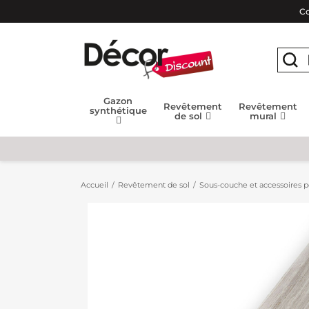
Co
Gazon
Revêtement
Revêtement
synthétique
de sol
mural
Accueil
Revêtement de sol
Sous-couche et accessoires po