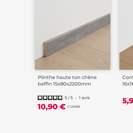
Plinthe haute ton chêne
Cont
baffin 15x80x2200mm
16x
5
/
5
-
1
avis
5,
10,90 €
L'Unité