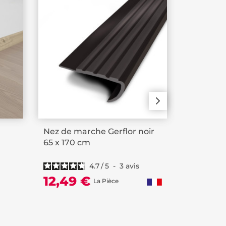
Nez de marche Gerflor noir
Seuil Ger
65 x 170 cm
1er prix 
4.7
/
5
-
3
avis
12,49 €
4,20 
La Pièce