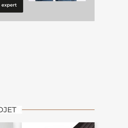
 expert
OJET