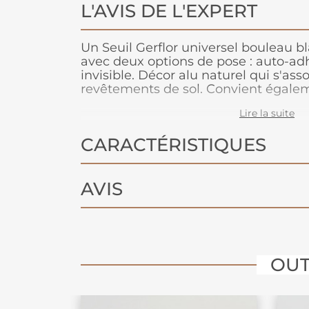
L'AVIS DE L'EXPERT
Un Seuil Gerflor universel bouleau bl
avec deux options de pose : auto-adh
invisible. Décor alu naturel qui s'asso
revêtements de sol. Convient égalem
chauffants. Un seuil 4 en 1 pour assur
Lire la suite
deux sols, avec ou sans rattrapage de
également être utlisé pour recouvrir l
CARACTÉRISTIQUES
périphérie. Il est possible aussi de l
autres. Convient à la pluspart des re
AVIS
OUT