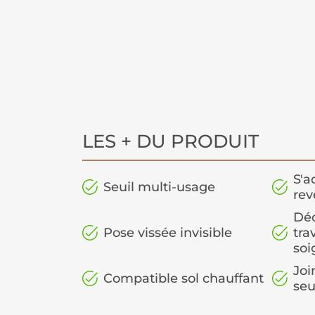
LES + DU PRODUIT
S'a
Seuil multi-usage
re
Dé
Pose vissée invisible
tra
soi
Joi
Compatible sol chauffant
seu