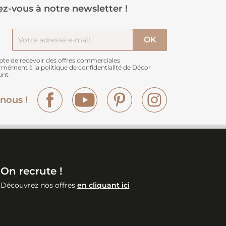
z-vous à notre newsletter !
pte de recevoir des offres commerciales
rmément à
la politique de confidentialité de Décor
unt
Facebook
YouTube
Pinterest
Instagram
nous !
On recrute !
Découvrez nos offres
en cliquant ici