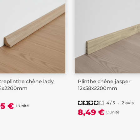
replinthe chêne lady
Plinthe chêne jasper
16x2200mm
12x58x2200mm
4
/
5
-
2
avis
95 €
L'Unité
8,49 €
L'Unité