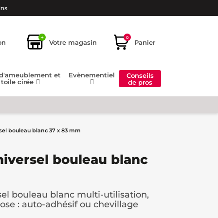
ins
+
0
on
Votre magasin
Panier
 d'ameublement et
Evènementiel
Conseils
toile cirée
de pros
rsel bouleau blanc 37 x 83 mm
niversel bouleau blanc
sel bouleau blanc multi-utilisation,
ose : auto-adhésif ou chevillage