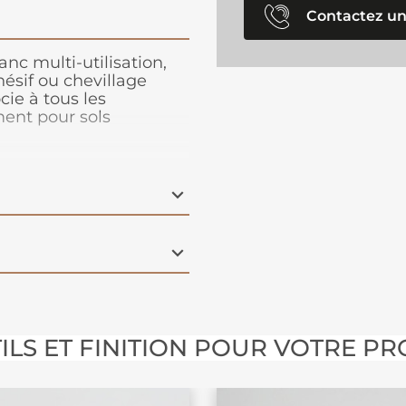
Contactez un
anc multi-utilisation,
ésif ou chevillage
cie à tous les
ent pour sols
er la jonction entre
 niveau. Le seuil peut
e joint de dilatation en
es racorder les uns aux
vêtement de sol.
ILS ET FINITION POUR VOTRE PR