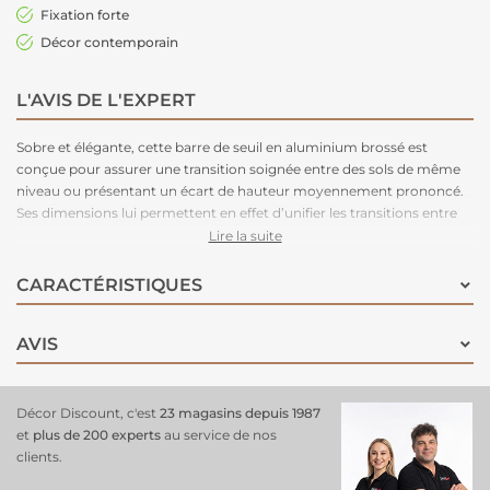
Fixation forte
Décor contemporain
L'AVIS DE L'EXPERT
Sobre et élégante, cette barre de seuil en aluminium brossé est
conçue pour assurer une transition soignée entre des sols de même
niveau ou présentant un écart de hauteur moyennement prononcé.
Ses dimensions lui permettent en effet d’unifier les transitions entre
deux espaces . Dotée d’un système de fixation invisible, la pose de
Lire la suite
cette barre de seuil garantit enfin un rendu visuel impeccable. Grâce à
son système de pose adhésif situé sur sa face inférieure, cette barre
CARACTÉRISTIQUES
de seuil de rattrapage de niveau est facile et rapide à poser.
AVIS
Décor Discount, c'est
23 magasins depuis 1987
et
plus de 200 experts
au service de nos
clients.