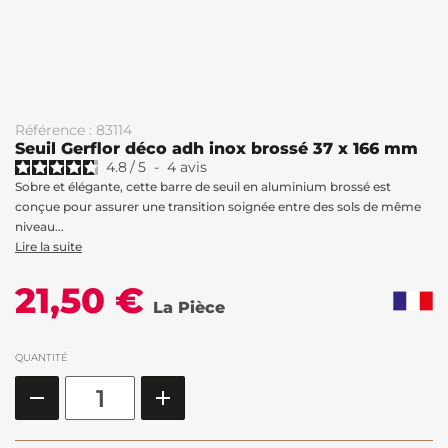
Référence : 83114
Seuil Gerflor déco adh inox brossé 37 x 166 mm
4.8
/
5
-
4
avis
Sobre et élégante, cette barre de seuil en aluminium brossé est
conçue pour assurer une transition soignée entre des sols de même
niveau...
Lire la suite
21,50 €
La Pièce
QUANTITÉ