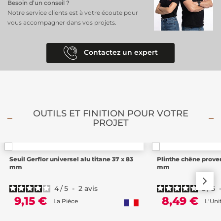
Besoin d’un conseil ?
Notre service clients est à votre écoute pour
vous accompagner dans vos projets.
Contactez un expert
OUTILS ET FINITION POUR VOTRE
PROJET
Seuil Gerflor universel alu titane 37 x 83
Plinthe chêne proven
mm
mm
4
/
5
-
2
avis
5
/
5
9,15 €
8,49 €
La Pièce
L'Uni