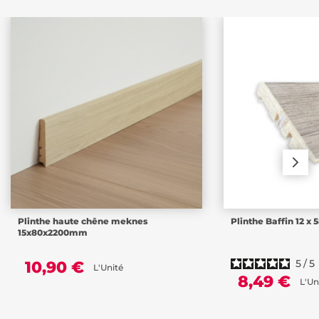
Plinthe haute chêne meknes
Plinthe Baffin 12 x
15x80x2200mm
5
/
5
10,90 €
L'Unité
8,49 €
L'Un