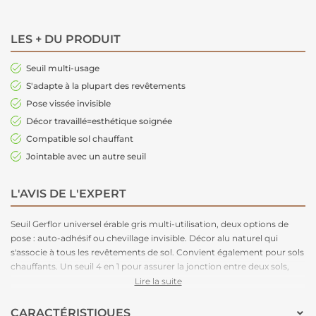
LES + DU PRODUIT
Seuil multi-usage
S'adapte à la plupart des revêtements
Pose vissée invisible
Décor travaillé=esthétique soignée
Compatible sol chauffant
Jointable avec un autre seuil
L'AVIS DE L'EXPERT
Seuil Gerflor universel érable gris multi-utilisation, deux options de
pose : auto-adhésif ou chevillage invisible. Décor alu naturel qui
s'associe à tous les revêtements de sol. Convient également pour sols
chauffants. Un seuil 4 en 1 pour assurer la jonction entre deux sols,
avec ou sans rattrapage de niveau. Le seuil peut également être utlisé
Lire la suite
pour recouvrir le joint de dilatation en périphérie. Il est possible aussi
de les racorder les uns aux autres. Convient à la pluspart des
CARACTÉRISTIQUES