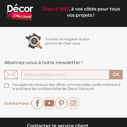
Depuis 1987
, à vos côtés pour tous
vos projets !
Trouvez le magasin le plus
proche de chez vous
Abonnez-vous à notre newsletter !
J'accepte de recevoir des offres commerciales conformément à
la politique de confidentialité de Décor Discount
Facebook
YouTube
Pinterest
Instagram
Suivez-nous !
Contactez le service client