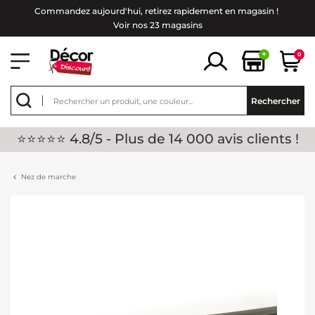
Commandez aujourd'hui, retirez rapidement en magasin !
Voir nos 23 magasins
+
0
Rechercher
⭐⭐⭐⭐⭐ 4.8/5 - Plus de 14 000 avis clients !
Nez de marche