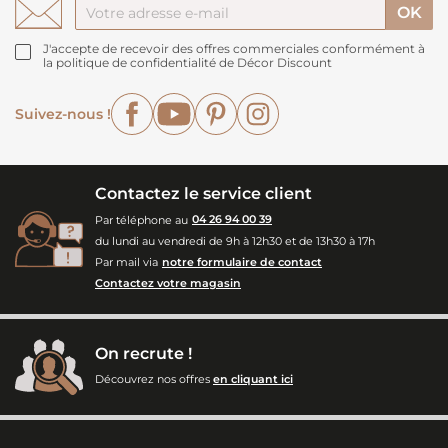
J'accepte de recevoir des offres commerciales conformément à
la politique de confidentialité de Décor Discount
Facebook
YouTube
Pinterest
Instagram
Suivez-nous !
Contactez le service client
Par téléphone au
04 26 94 00 39
du lundi au vendredi de 9h à 12h30 et de 13h30 à 17h
Par mail via
notre formulaire de contact
Contactez votre magasin
On recrute !
Découvrez nos offres
en cliquant ici