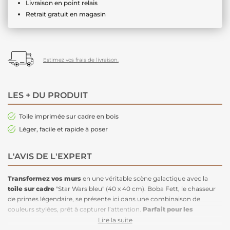
Livraison en point relais
Retrait gratuit en magasin
Estimez vos frais de livraison.
LES + DU PRODUIT
Toile imprimée sur cadre en bois
Léger, facile et rapide à poser
L'AVIS DE L'EXPERT
Transformez vos murs
en une véritable scène galactique avec la
toile sur cadre
"Star Wars bleu" (40 x 40 cm). Boba Fett, le chasseur
de primes légendaire, se présente ici dans une combinaison de
couleurs stylées, prêt à capturer l’attention.
Parfait pour les
chambres d'enfants
et d’adolescents, ce tableau ajoute une touche
Lire la suite
audacieuse et épique à votre
décoration
.
Décorez votre espace
une