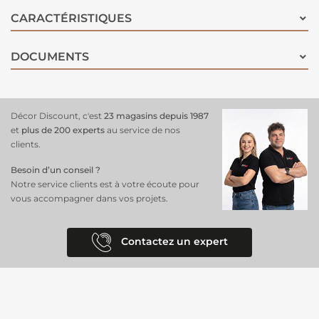
accroche visuelle forte avec ce héros iconique de la galaxie Star Wars,
CARACTÉRISTIQUES
pour une ambiance à la fois dynamique et intemporelle.
DOCUMENTS
Décor Discount, c'est
23 magasins depuis 1987
et
plus de 200 experts
au service de nos
clients.
Besoin d’un conseil ?
Notre service clients est à votre écoute pour
vous accompagner dans vos projets.
Contactez un expert