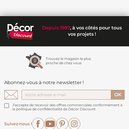
Depuis 1987
, à vos côtés pour tous
vos projets !
Trouvez le magasin le plus
proche de chez vous
Abonnez-vous à notre newsletter !
J'accepte de recevoir des offres commerciales conformément à
la politique de confidentialité de Décor Discount
Facebook
YouTube
Pinterest
Instagram
Suivez-nous !