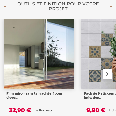
OUTILS ET FINITION POUR VOTRE
PROJET
Film miroir sans tain adhésif pour
Pack de 9 stickers 
vitres...
imitation...
32,90 €
9,90 €
Le Rouleau
L'Un