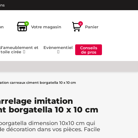
ins
+
0
on
Votre magasin
Panier
 d'ameublement et
Evènementiel
Conseils
toile cirée
de pros
tation carreaux ciment borgatella 10 x 10 cm
arrelage imitation
t borgatella 10 x 10 cm
 borgatella dimension 10x10 cm qui
e décoration dans vos pièces. Facile