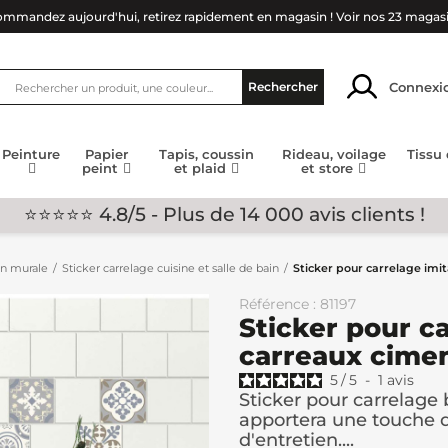
mmandez aujourd'hui, retirez rapidement en magasin !
Voir nos 23 magas
Connexi
Rechercher
Peinture
Papier
Tapis, coussin
Rideau, voilage
Tissu
peint
et plaid
et store
⭐⭐⭐⭐⭐ 4.8/5 - Plus de 14 000 avis clients !
on murale
Sticker carrelage cuisine et salle de bain
Sticker pour carrelage imi
Référence : 81197
Sticker pour c
carreaux cimen
5
/
5
-
1
avis
Sticker pour carrelage
apportera une touche d
d'entretien....