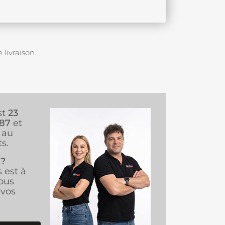
 livraison.
st
23
987
et
au
s.
 ?
s est à
ous
vos