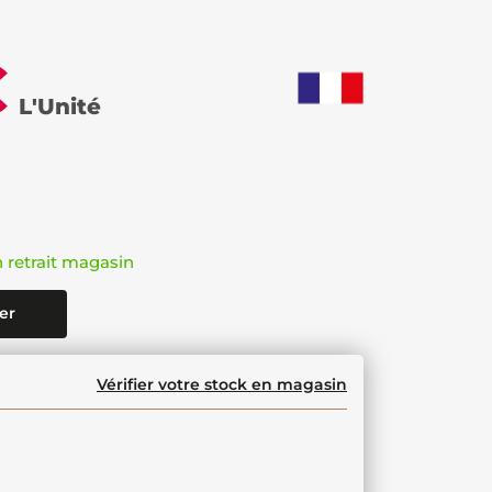
€
L'Unité
n retrait magasin
er
Vérifier votre stock en magasin