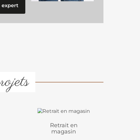
 expert
rojets
Retrait en
magasin