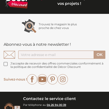
vos projets !
Trouvez le magasin le plus
proche de chez vous
Abonnez-vous à notre newsletter !
J'accepte de recevoir des offres commerciales conformément à
la politique de confidentialité de Décor Discount
Facebook
YouTube
Pinterest
Instagram
Suivez-nous !
Contactez le service client
Par téléphone au
04 26 94 00 39