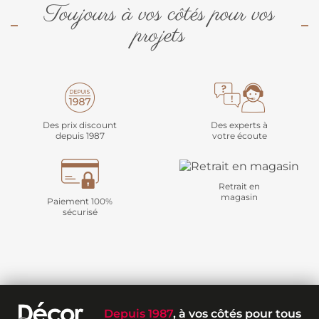
Toujours à vos côtés pour vos
projets
Des prix discount
Des experts à
depuis 1987
votre écoute
Retrait en
magasin
Paiement 100%
sécurisé
Depuis 1987
, à vos côtés pour tous