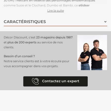
30 cm) ! Mettant en vedette des personnages emblématiques
comme Susie et le Clochard, Dumbo et Bambi, ce
sticker
transforme les fenêtres
en œuvres d'art inspirées des merveilleuses
Lire la suite
histoires de Walt Disney. Avec son design aquarelle vibrant, il ajoute
une touche dynamique et joyeuse à l’espace, captivant l’imagination
CARACTÉRISTIQUES
des petits fans.
Facile à poser et repositionnable
, ce sticker est une
idée déco ludique
qui fera briller les yeux des enfants et égayera leur
environnement avec un style plein de peps !
Décor Discount, c'est
23 magasins depuis 1987
et
plus de 200 experts
au service de nos
clients.
Besoin d’un conseil ?
Notre service clients est à votre écoute pour
vous accompagner dans vos projets.
Contactez un expert