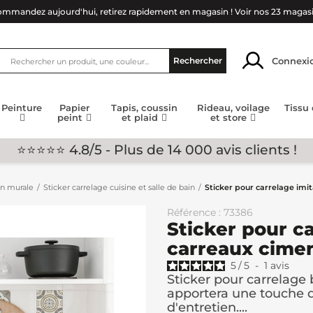
mmandez aujourd'hui, retirez rapidement en magasin !
Voir nos 23 magas
Connexi
Rechercher
Peinture
Papier
Tapis, coussin
Rideau, voilage
Tissu
peint
et plaid
et store
⭐⭐⭐⭐⭐ 4.8/5 - Plus de 14 000 avis clients !
on murale
Sticker carrelage cuisine et salle de bain
Sticker pour carrelage imit
Référence : 73386
Sticker pour c
carreaux cimen
5
/
5
-
1
avis
Sticker pour carrelage
apportera une touche d
d'entretien....