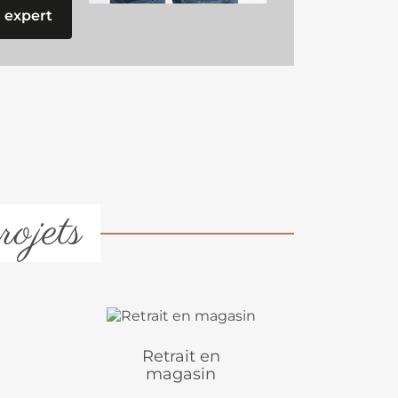
 expert
rojets
Retrait en
magasin