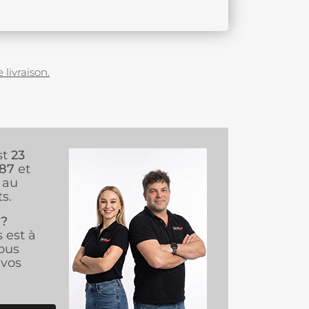
 livraison.
st
23
987
et
au
s.
 ?
s est à
ous
vos