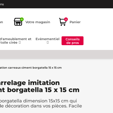
ins
+
0
on
Votre magasin
Panier
 d'ameublement et
Evènementiel
Conseils
toile cirée
de pros
ation carreaux ciment borgatella 15 x 15 cm
arrelage imitation
t borgatella 15 x 15 cm
 borgatella dimension 15x15 cm qui
e décoration dans vos pièces. Facile