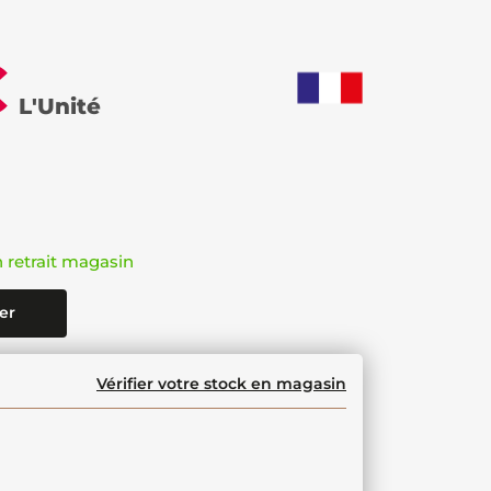
€
L'Unité
n retrait magasin
er
Vérifier votre stock en magasin